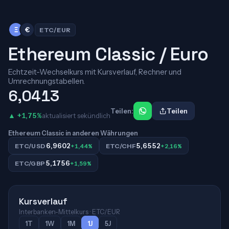
Ξ
€
ETC/EUR
Ethereum Classic / Euro
Echtzeit-Wechselkurs mit Kursverlauf, Rechner und
Umrechnungstabellen.
6,0413
Teilen:
Teilen
▲ +1,75%
aktualisiert sekündlich
Ethereum Classic in anderen Währungen
6,9602
5,6552
ETC/USD
+1,44%
ETC/CHF
+2,16%
5,1756
ETC/GBP
+1,59%
Kursverlauf
Interbanken-Mittelkurs · ETC/EUR
1T
1W
1M
1J
5J