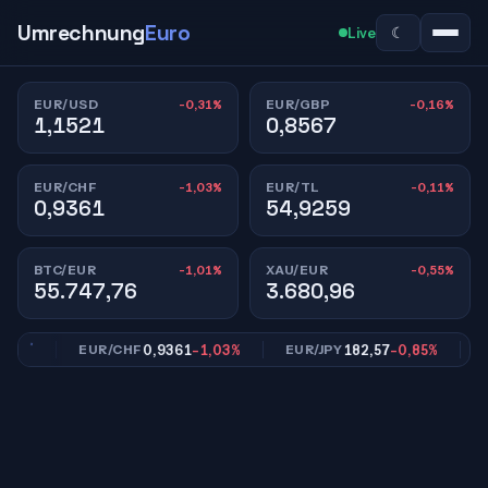
Umrechnung
Euro
☾
Live
-0,31%
-0,16%
EUR/USD
EUR/GBP
1,1521
0,8567
-1,03%
-0,11%
EUR/CHF
EUR/TL
0,9361
54,9259
-1,01%
-0,55%
BTC/EUR
XAU/EUR
55.747,76
3.680,96
6%
0,9361
-1,03%
182,57
-0,85%
EUR/CHF
EUR/JPY
EU