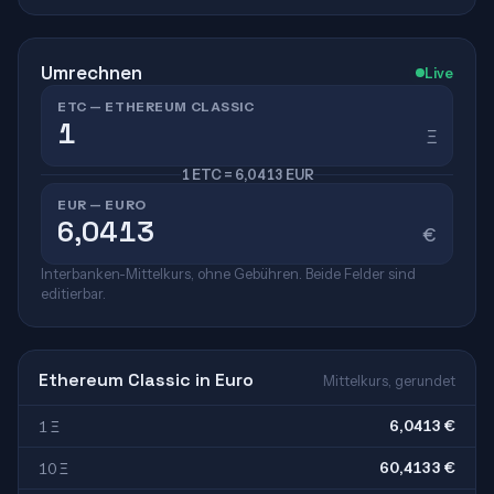
Umrechnen
Live
ETC — ETHEREUM CLASSIC
Ξ
1 ETC = 6,0413 EUR
EUR — EURO
€
Interbanken-Mittelkurs, ohne Gebühren. Beide Felder sind
editierbar.
Ethereum Classic in Euro
Mittelkurs, gerundet
6,0413 €
1 Ξ
60,4133 €
10 Ξ