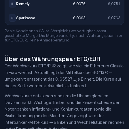
Remitly
6,0076
6,0751
R
Sparkasse
6,0063
6,0763
S
Reale Konditionen (Wise-Vergleich) wo verfügbar, sonst
geschätzte Marge. Die Marge variiert je nach Währungspaar; hier
für ETC/EUR. Keine Anlageberatung.
Über das Währungspaar ETC/EUR
Der Wechselkurs ETC/EUR zeigt, wie viel ein Ethereum Classic
in Euro wert ist. Aktuell liegt der Mittelkurs bei 6,0413 € —
umgekehrt entspricht das 0,165527 Ξ je Einheit. Die Kurse auf
dieser Seite werden sekündlich aktualisiert.
Wechselkurse entstehen rund um die Uhr am globalen
Devisenmarkt. Wichtige Treiber sind die Zinsentscheide der
Notenbanken, Inflations- und Konjunkturdaten sowie die
Risikostimmung an den Märkten. Angezeigt wird der
Interbanken-Mittelkurs — Banken und Wechselstuben rechnen