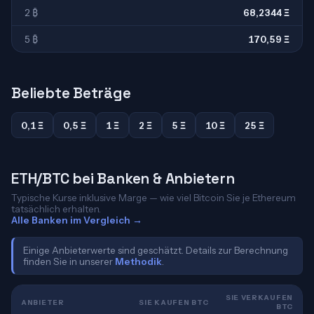
2 ₿
68,2344 Ξ
5 ₿
170,59 Ξ
Beliebte Beträge
0,1 Ξ
0,5 Ξ
1 Ξ
2 Ξ
5 Ξ
10 Ξ
25 Ξ
ETH/BTC bei Banken & Anbietern
Typische Kurse inklusive Marge — wie viel Bitcoin Sie je Ethereum
tatsächlich erhalten.
Alle Banken im Vergleich →
Einige Anbieterwerte sind geschätzt. Details zur Berechnung
finden Sie in unserer
Methodik
.
SIE VERKAUFEN
ANBIETER
SIE KAUFEN BTC
BTC