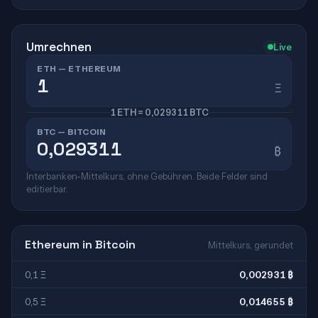
Umrechnen
Live
ETH — ETHEREUM
Ξ
1 ETH = 0,029311 BTC
BTC — BITCOIN
₿
Interbanken-Mittelkurs, ohne Gebühren. Beide Felder sind
editierbar.
Ethereum in Bitcoin
Mittelkurs, gerundet
0,1 Ξ
0,002931 ₿
0,5 Ξ
0,014655 ₿