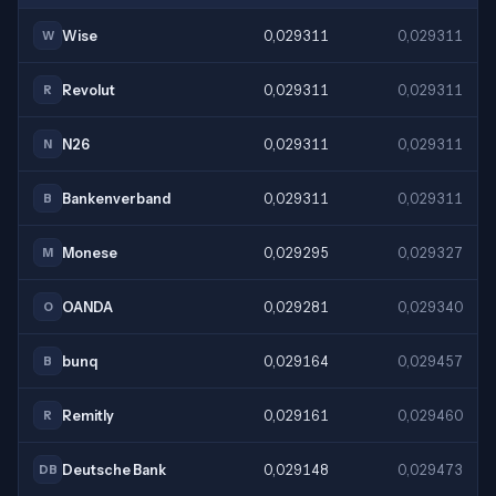
Wise
0,029311
0,029311
W
Revolut
0,029311
0,029311
R
N26
0,029311
0,029311
N
Bankenverband
0,029311
0,029311
B
Monese
0,029295
0,029327
M
OANDA
0,029281
0,029340
O
bunq
0,029164
0,029457
B
Remitly
0,029161
0,029460
R
Deutsche Bank
0,029148
0,029473
DB