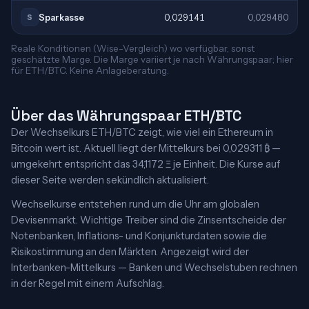
Sparkasse
0,029141
0,029480
S
Reale Konditionen (Wise-Vergleich) wo verfügbar, sonst
geschätzte Marge. Die Marge variiert je nach Währungspaar; hier
für ETH/BTC. Keine Anlageberatung.
Über das Währungspaar ETH/BTC
Der Wechselkurs ETH/BTC zeigt, wie viel ein Ethereum in
Bitcoin wert ist. Aktuell liegt der Mittelkurs bei 0,029311 ₿ —
umgekehrt entspricht das 34,1172 Ξ je Einheit. Die Kurse auf
dieser Seite werden sekündlich aktualisiert.
Wechselkurse entstehen rund um die Uhr am globalen
Devisenmarkt. Wichtige Treiber sind die Zinsentscheide der
Notenbanken, Inflations- und Konjunkturdaten sowie die
Risikostimmung an den Märkten. Angezeigt wird der
Interbanken-Mittelkurs — Banken und Wechselstuben rechnen
in der Regel mit einem Aufschlag.