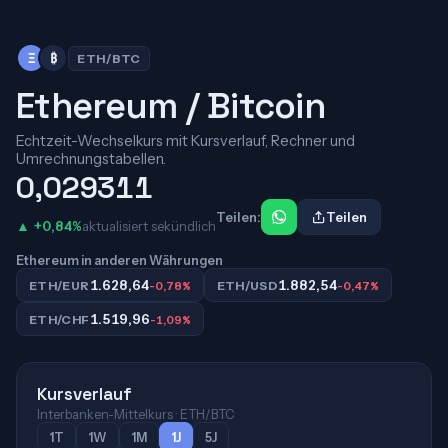
Ξ
₿
ETH/BTC
Ethereum / Bitcoin
Echtzeit-Wechselkurs mit Kursverlauf, Rechner und
Umrechnungstabellen.
0,029311
Teilen:
Teilen
▲ +0,84%
aktualisiert sekündlich
Ethereum in anderen Währungen
1.628,64
1.882,54
ETH/EUR
-0,78%
ETH/USD
-0,47%
1.519,96
ETH/CHF
-1,09%
Kursverlauf
Interbanken-Mittelkurs · ETH/BTC
1T
1W
1M
1J
5J