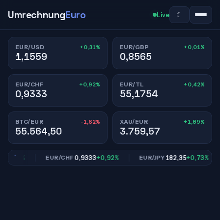
Umrechnung
Euro
☾
Live
+0,31%
+0,01%
EUR/USD
EUR/GBP
1,1559
0,8565
+0,92%
+0,42%
EUR/CHF
EUR/TL
0,9333
55,1754
-1,62%
+1,89%
BTC/EUR
XAU/EUR
55.564,50
3.759,57
0,01%
0,9333
+0,92%
182,35
+0,73%
EUR/CHF
EUR/JPY