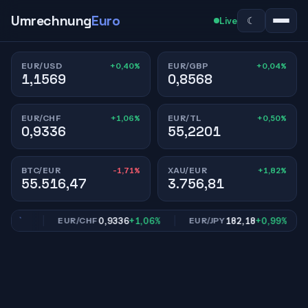
Umrechnung
Euro
☾
Live
+0,40%
+0,04%
EUR/USD
EUR/GBP
1,1569
0,8568
+1,06%
+0,50%
EUR/CHF
EUR/TL
0,9336
55,2201
-1,71%
+1,82%
BTC/EUR
XAU/EUR
55.516,47
3.756,81
,04%
0,9336
+1,06%
182,18
+0,99%
EUR/CHF
EUR/JPY
E