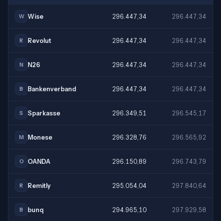
Wise
296.447,34
296.447,34
W
Revolut
296.447,34
296.447,34
R
N26
296.447,34
296.447,34
N
Bankenverband
296.447,34
296.447,34
B
Sparkasse
296.349,51
296.545,17
S
Monese
296.328,76
296.565,92
M
OANDA
296.150,89
296.743,79
O
Remitly
295.054,04
297.840,64
R
bunq
294.965,10
297.929,58
B