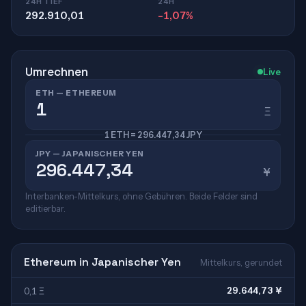
24H TIEF
24H
292.910,01
-1,07%
Umrechnen
Live
ETH — ETHEREUM
Ξ
1 ETH = 296.447,34 JPY
JPY — JAPANISCHER YEN
¥
Interbanken-Mittelkurs, ohne Gebühren. Beide Felder sind
editierbar.
Ethereum in Japanischer Yen
Mittelkurs, gerundet
29.644,73 ¥
0,1 Ξ