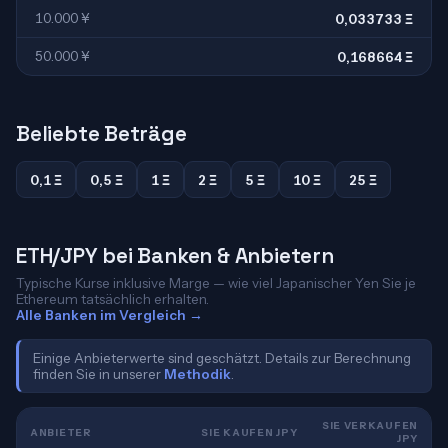
10.000 ¥
0,033733 Ξ
50.000 ¥
0,168664 Ξ
Beliebte Beträge
0,1 Ξ
0,5 Ξ
1 Ξ
2 Ξ
5 Ξ
10 Ξ
25 Ξ
ETH/JPY bei Banken & Anbietern
Typische Kurse inklusive Marge — wie viel Japanischer Yen Sie je
Ethereum tatsächlich erhalten.
Alle Banken im Vergleich →
Einige Anbieterwerte sind geschätzt. Details zur Berechnung
finden Sie in unserer
Methodik
.
SIE VERKAUFEN
ANBIETER
SIE KAUFEN JPY
JPY