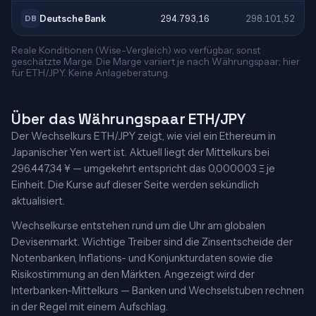
Deutsche Bank
294.793,16
298.101,52
DB
Reale Konditionen (Wise-Vergleich) wo verfügbar, sonst
geschätzte Marge. Die Marge variiert je nach Währungspaar; hier
für ETH/JPY. Keine Anlageberatung.
Über das Währungspaar ETH/JPY
Der Wechselkurs ETH/JPY zeigt, wie viel ein Ethereum in
Japanischer Yen wert ist. Aktuell liegt der Mittelkurs bei
296.447,34 ¥ — umgekehrt entspricht das 0,000003 Ξ je
Einheit. Die Kurse auf dieser Seite werden sekündlich
aktualisiert.
Wechselkurse entstehen rund um die Uhr am globalen
Devisenmarkt. Wichtige Treiber sind die Zinsentscheide der
Notenbanken, Inflations- und Konjunkturdaten sowie die
Risikostimmung an den Märkten. Angezeigt wird der
Interbanken-Mittelkurs — Banken und Wechselstuben rechnen
in der Regel mit einem Aufschlag.