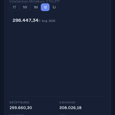
Interbanken-Mittelkurs · ETH/JPY
1T
1W
1M
1J
5J
296.447,34
7. Aug. 2026
ERÖFFNUNG
24H HOCH
299.660,30
308.026,18