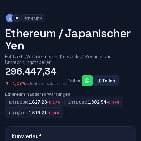
Ξ
¥
ETH/JPY
Ethereum / Japanischer
Yen
Echtzeit-Wechselkurs mit Kursverlauf, Rechner und
Umrechnungstabellen.
296.447,34
Teilen:
Teilen
▼ -1,07%
aktualisiert sekündlich
Ethereum in anderen Währungen
1.627,23
1.882,54
ETH/EUR
-0,87%
ETH/USD
-0,47%
1.519,21
ETH/CHF
-1,14%
Kursverlauf