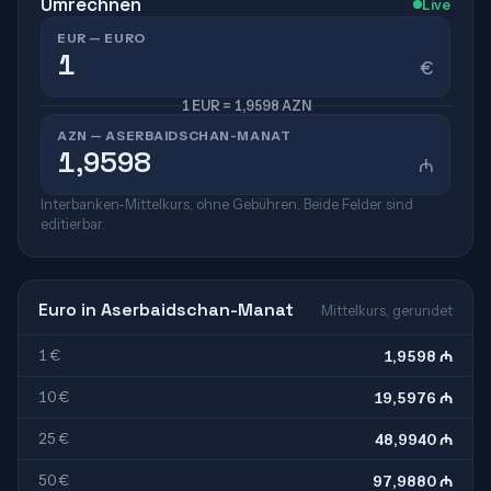
Umrechnen
Live
EUR — EURO
€
1 EUR = 1,9598 AZN
AZN — ASERBAIDSCHAN-MANAT
₼
Interbanken-Mittelkurs, ohne Gebühren. Beide Felder sind
editierbar.
Euro in Aserbaidschan-Manat
Mittelkurs, gerundet
1 €
1,9598 ₼
10 €
19,5976 ₼
25 €
48,9940 ₼
50 €
97,9880 ₼