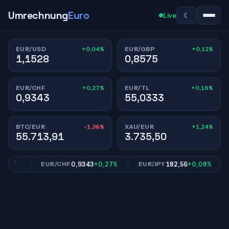
Umrechnung
Euro
☾
Live
+0,04%
+0,12%
EUR/USD
EUR/GBP
1,1528
0,8575
+0,27%
+0,16%
EUR/CHF
EUR/TL
0,9343
55,0333
-1,36%
+1,24%
BTC/EUR
XAU/EUR
55.713,91
3.735,50
12%
0,9343
+0,27%
182,56
+0,08%
EUR/CHF
EUR/JPY
E