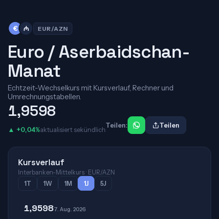
€
₼
EUR/AZN
Euro / Aserbaidschan-
Manat
Echtzeit-Wechselkurs mit Kursverlauf, Rechner und
Umrechnungstabellen.
1,9598
Teilen:
Teilen
▲ +0,04%
aktualisiert sekündlich
Kursverlauf
Interbanken-Mittelkurs · EUR/AZN
1T
1W
1M
1J
5J
1,9598
7. Aug. 2026