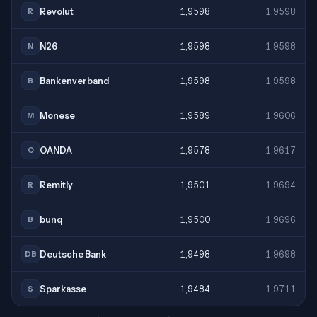
Revolut
1,9598
1,9598
R
N26
1,9598
1,9598
N
Bankenverband
1,9598
1,9598
B
Monese
1,9589
1,9606
M
OANDA
1,9578
1,9617
O
Remitly
1,9501
1,9694
R
bunq
1,9500
1,9696
B
Deutsche Bank
1,9498
1,9698
DB
Sparkasse
1,9484
1,9711
S