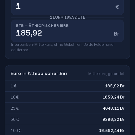
€
1 EUR = 185,92 ETB
ETB — ÄTHIOPISCHER BIRR
Br
Interbanken-Mittelkurs, ohne Gebühren. Beide Felder sind
editierbar.
Euro in Äthiopischer Birr
Mittelkurs, gerundet
1 €
185,92 Br
10 €
1859,24 Br
25 €
4648,11 Br
50 €
9296,22 Br
100 €
18.592,44 Br