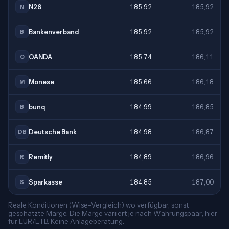
N26
185,92
185,92
N
Bankenverband
185,92
185,92
B
OANDA
185,74
186,11
O
Monese
185,66
186,18
M
bunq
184,99
186,85
B
Deutsche Bank
184,98
186,87
DB
Remitly
184,89
186,96
R
Sparkasse
184,85
187,00
S
Reale Konditionen (Wise-Vergleich) wo verfügbar, sonst
geschätzte Marge. Die Marge variiert je nach Währungspaar; hier
für EUR/ETB. Keine Anlageberatung.