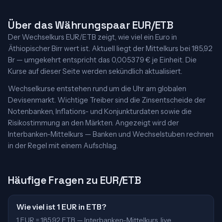
Über das Währungspaar EUR/ETB
Der Wechselkurs EUR/ETB zeigt, wie viel ein Euro in
Äthiopischer Birr wert ist. Aktuell liegt der Mittelkurs bei 185,92
Br — umgekehrt entspricht das 0,005379 € je Einheit. Die
Kurse auf dieser Seite werden sekündlich aktualisiert.
Wechselkurse entstehen rund um die Uhr am globalen
Devisenmarkt. Wichtige Treiber sind die Zinsentscheide der
Notenbanken, Inflations- und Konjunkturdaten sowie die
Risikostimmung an den Märkten. Angezeigt wird der
Interbanken-Mittelkurs — Banken und Wechselstuben rechnen
in der Regel mit einem Aufschlag.
Häufige Fragen zu EUR/ETB
Wie viel ist 1 EUR in ETB?
1 EUR = 185,92 ETB — Interbanken-Mittelkurs, live