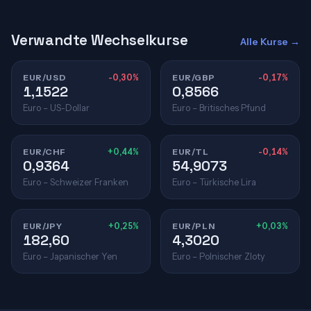
Verwandte Wechselkurse
Alle Kurse →
EUR/USD
-0,30%
EUR/GBP
-0,17%
1,1522
0,8566
Euro – US-Dollar
Euro – Britisches Pfund
EUR/CHF
+0,44%
EUR/TL
-0,14%
0,9364
54,9073
Euro – Schweizer Franken
Euro – Türkische Lira
EUR/JPY
+0,25%
EUR/PLN
+0,03%
182,60
4,3020
Euro – Japanischer Yen
Euro – Polnischer Zloty