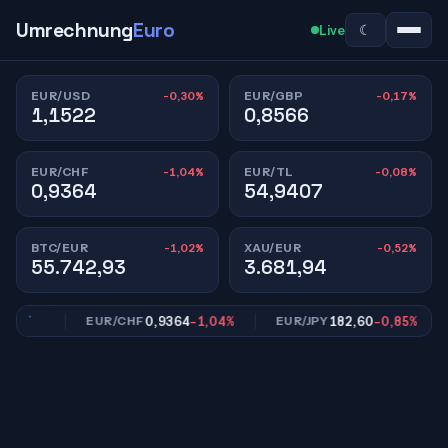
Umrechnung
Euro
☾
Live
-0,30%
-0,17%
EUR/USD
EUR/GBP
1,1522
0,8566
-1,04%
-0,08%
EUR/CHF
EUR/TL
0,9364
54,9407
-1,02%
-0,52%
BTC/EUR
XAU/EUR
55.742,93
3.681,94
,17%
0,9364
-1,04%
182,60
-0,85%
EUR/CHF
EUR/JPY