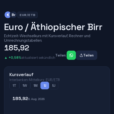
€
Br
EUR/ETB
Euro / Äthiopischer Birr
Echtzeit-Wechselkurs mit Kursverlauf, Rechner und
Umrechnungstabellen.
185,92
Teilen:
Teilen
▲ +0,58%
aktualisiert sekündlich
Kursverlauf
Interbanken-Mittelkurs · EUR/ETB
1T
1W
1M
1J
5J
185,92
6. Aug. 2026