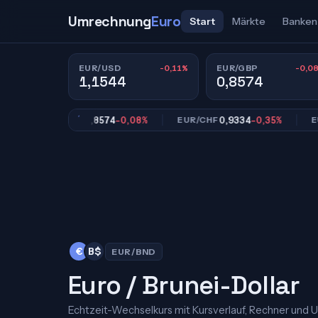
Umrechnung
Euro
Start
Märkte
Banken
-0,11%
-0,0
EUR/USD
EUR/GBP
1,1544
0,8574
0,8574
-0,08%
0,9334
-0,35%
EUR/GBP
EUR/CHF
EUR/JP
€
B$
EUR/BND
Euro / Brunei-Dollar
Echtzeit-Wechselkurs mit Kursverlauf, Rechner und 