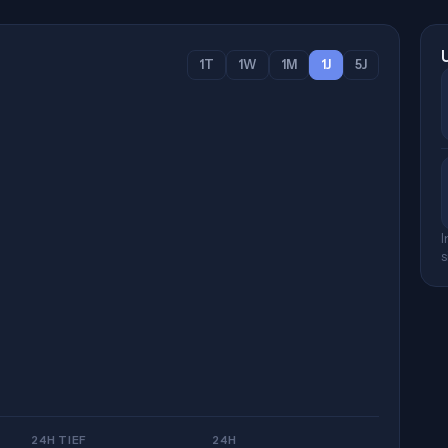
1T
1W
1M
1J
5J
I
s
24H TIEF
24H