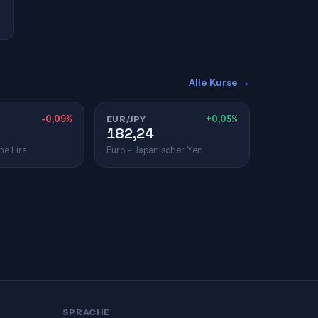
Alle Kurse →
-0,09%
EUR/JPY
+0,05%
182,24
he Lira
Euro – Japanischer Yen
SPRACHE