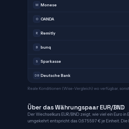
Monese
M
OANDA
O
Remitly
R
bunq
B
Sparkasse
S
Deutsche Bank
DB
Reale Konditionen (Wise-Vergleich) wo verfügbar, sons
Über das Währungspaar EUR/BND
Der Wechselkurs EUR/BND zeigt, wie viel ein Euro in Br
umgekehrt entspricht das 0,675597 € je Einheit. Die K