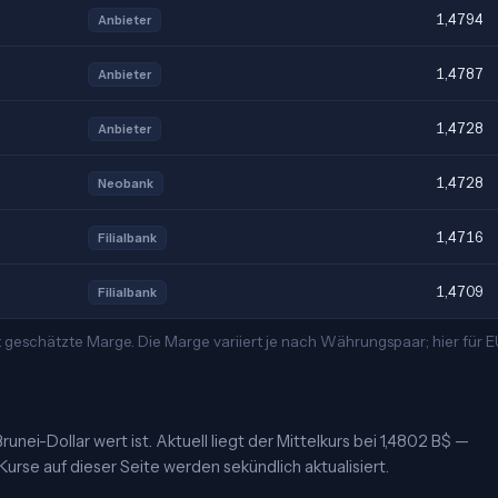
1,4794
Anbieter
1,4787
Anbieter
1,4728
Anbieter
1,4728
Neobank
1,4716
Filialbank
1,4709
Filialbank
t geschätzte Marge. Die Marge variiert je nach Währungspaar; hier für
unei-Dollar wert ist. Aktuell liegt der Mittelkurs bei 1,4802 B$ —
urse auf dieser Seite werden sekündlich aktualisiert.