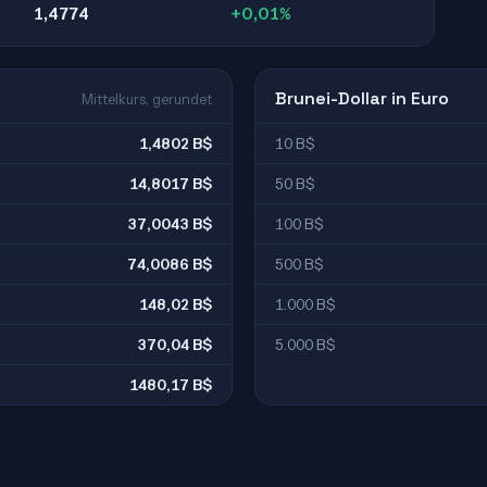
1,4774
+0,01%
Brunei-Dollar in Euro
Mittelkurs, gerundet
1,4802 B$
10 B$
14,8017 B$
50 B$
37,0043 B$
100 B$
74,0086 B$
500 B$
148,02 B$
1.000 B$
370,04 B$
5.000 B$
1480,17 B$