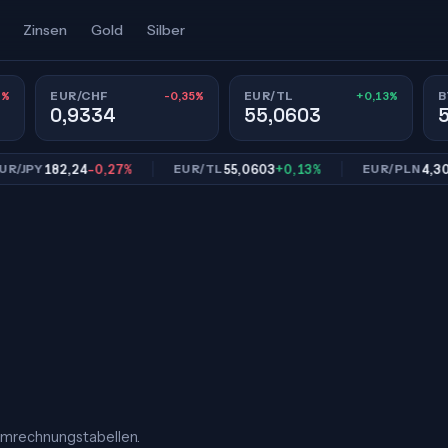
Zinsen
Gold
Silber
8%
-0,35%
+0,13%
EUR/CHF
EUR/TL
B
0,9334
55,0603
182,24
-0,27%
55,0603
+0,13%
4,3019
-0
Y
EUR/TL
EUR/PLN
Umrechnungstabellen.