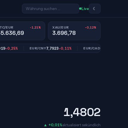
☾
Live
-1,21%
-0,12%
TC/EUR
XAU/EUR
55.636,69
3.696,78
,25%
7,7923
-0,11%
1,6171
-0,10%
EUR/CNY
EUR/CAD
1,4802
▲ +0,01%
aktualisiert sekündlich