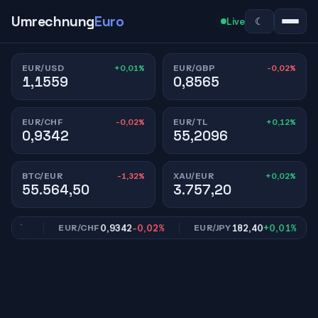
Umrechnung
Euro
☾
Live
+0,01%
-0,02%
EUR/USD
EUR/GBP
1,1559
0,8565
-0,02%
+0,12%
EUR/CHF
EUR/TL
0,9342
55,2096
-1,32%
+0,02%
BTC/EUR
XAU/EUR
55.564,50
3.757,20
02%
0,9342
-0,02%
182,40
+0,01%
EUR/CHF
EUR/JPY