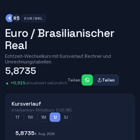
€
R$
EUR/BRL
Euro / Brasilianischer
Real
Echtzeit-Wechselkurs mit Kursverlauf, Rechner und
Umrechnungstabellen.
5,8735
Teilen:
Teilen
▲ +0,01%
aktualisiert sekündlich
Kursverlauf
Interbanken-Mittelkurs · EUR/BRL
1T
1W
1M
1J
5J
5,8735
8. Aug. 2026