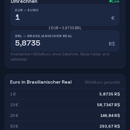
Umrechnen
Live
EUR — EURO
€
1 EUR = 5,8735 BRL
BRL — BRASILIANISCHER REAL
R$
Interbanken-Mittelkurs, ohne Gebühren. Beide Felder sind
editierbar.
Euro in Brasilianischer Real
Mittelkurs, gerundet
1 €
5,8735 R$
10 €
58,7347 R$
25 €
146,84 R$
50 €
293,67 R$