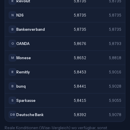
Revolut
5,8735
5,8735
R
N26
5,8735
5,8735
N
Bankenverband
5,8735
5,8735
B
OANDA
5,8676
5,8793
O
Monese
5,8652
5,8818
M
Remitly
5,8453
5,9016
R
bunq
5,8441
5,9028
B
Sparkasse
5,8415
5,9055
S
Deutsche Bank
5,8392
5,9078
DB
Reale Konditionen (Wise-Vergleich) wo verfügbar, sonst