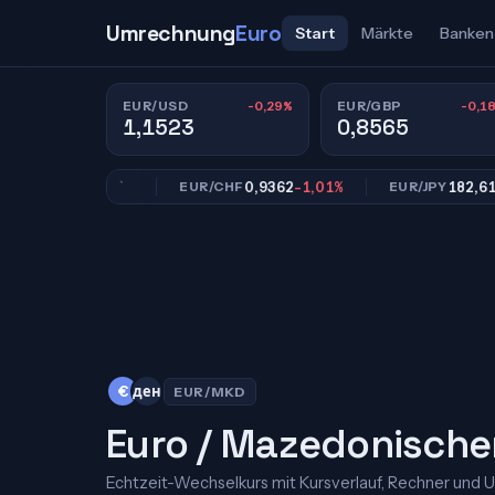
Umrechnung
Euro
Start
Märkte
Banken
-0,29%
-0,1
EUR/USD
EUR/GBP
1,1523
0,8565
0,8565
-0,18%
0,9362
-1,01%
182,61
-0,8
EUR/CHF
EUR/JPY
€
ден
EUR/MKD
Euro / Mazedonische
Echtzeit-Wechselkurs mit Kursverlauf, Rechner und 