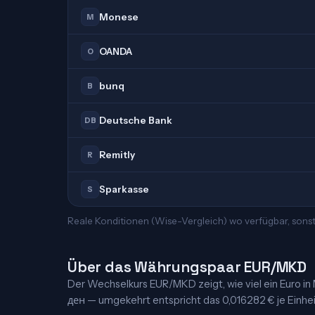
Monese
M
OANDA
O
bunq
B
Deutsche Bank
DB
Remitly
R
Sparkasse
S
Reale Konditionen (Wise-Vergleich) wo verfügbar, sons
Über das Währungspaar EUR/MKD
Der Wechselkurs EUR/MKD zeigt, wie viel ein Euro in M
ден — umgekehrt entspricht das 0,016282 € je Einheit.