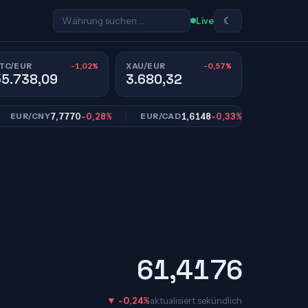
☾
Live
-1,02%
-0,57%
TC/EUR
XAU/EUR
55.738,09
3.680,32
7,7770
-0,28%
1,6148
-0,33%
10,9
R/CNY
EUR/CAD
EUR/SEK
61,4176
▼ -0,24%
aktualisiert sekündlich