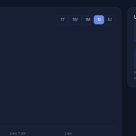
1T
1W
1M
1J
5J
I
s
24H TIEF
24H