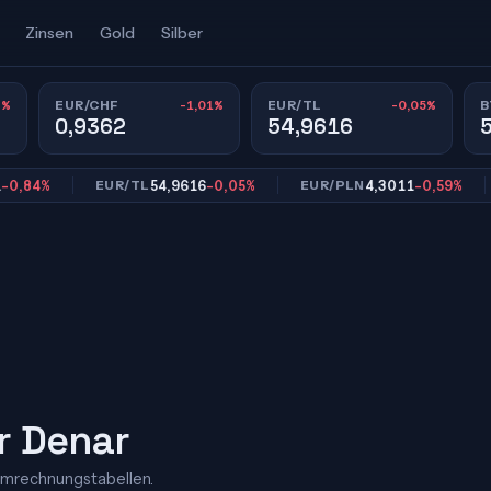
Zinsen
Gold
Silber
8%
-1,01%
-0,05%
EUR/CHF
EUR/TL
B
0,9362
54,9616
4%
54,9616
-0,05%
4,3011
-0,59%
EUR/TL
EUR/PLN
EU
r Denar
Umrechnungstabellen.