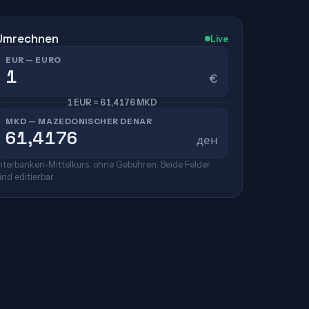
Umrechnen
Live
EUR — EURO
€
1 EUR = 61,4176 MKD
MKD — MAZEDONISCHER DENAR
ден
nterbanken-Mittelkurs, ohne Gebühren. Beide Felder
ind editierbar.