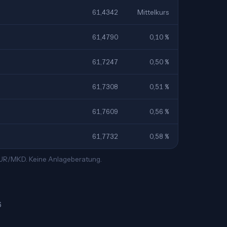
61,4342
Mittelkurs
61,4790
0,10 %
61,7247
0,50 %
61,7308
0,51 %
61,7609
0,56 %
61,7732
0,58 %
 EUR/MKD. Keine Anlageberatung.
6