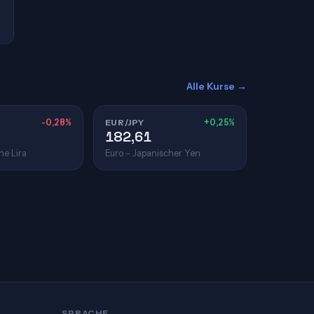
Alle Kurse →
-0,28%
EUR/JPY
+0,25%
182,61
he Lira
Euro – Japanischer Yen
SPRACHE