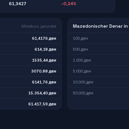
61,3427
-0,24%
Mazedonischer Denar in
Mittelkurs, gerundet
61,4176 ден
100 ден
614,18 ден
500 ден
1535,44 ден
1.000 ден
3070,88 ден
5.000 ден
6141,76 ден
10.000 ден
15.354,40 ден
50.000 ден
61.417,59 ден