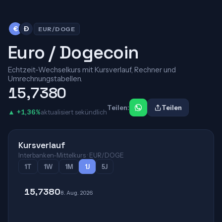
€
Ð
EUR/DOGE
Euro / Dogecoin
Echtzeit-Wechselkurs mit Kursverlauf, Rechner und
Umrechnungstabellen.
15,7380
Teilen:
Teilen
▲ +1,36%
aktualisiert sekündlich
Kursverlauf
Interbanken-Mittelkurs · EUR/DOGE
1T
1W
1M
1J
5J
15,7380
8. Aug. 2026