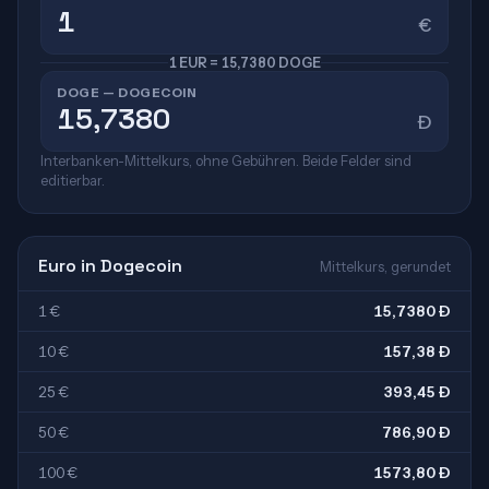
€
1 EUR = 15,7380 DOGE
DOGE — DOGECOIN
Ð
Interbanken-Mittelkurs, ohne Gebühren. Beide Felder sind
editierbar.
Euro in Dogecoin
Mittelkurs, gerundet
1 €
15,7380 Ð
10 €
157,38 Ð
25 €
393,45 Ð
50 €
786,90 Ð
100 €
1573,80 Ð