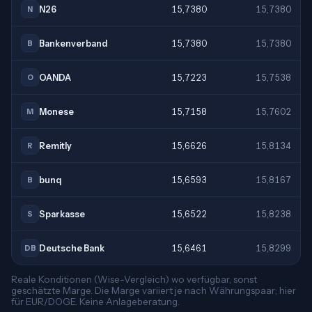
N26
15,7380
15,7380
N
Bankenverband
15,7380
15,7380
B
OANDA
15,7223
15,7538
O
Monese
15,7158
15,7602
M
Remitly
15,6626
15,8134
R
bunq
15,6593
15,8167
B
Sparkasse
15,6522
15,8238
S
Deutsche Bank
15,6461
15,8299
DB
Reale Konditionen (Wise-Vergleich) wo verfügbar, sonst
geschätzte Marge. Die Marge variiert je nach Währungspaar; hier
für EUR/DOGE. Keine Anlageberatung.