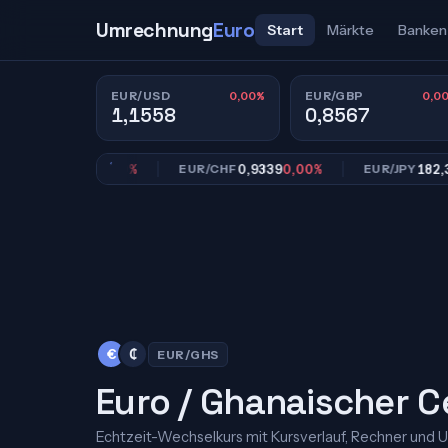
Umrechnung
Euro
Start
Märkte
Banken
0,00%
0,0
EUR/USD
EUR/GBP
1,1558
0,8567
0,8567
0,00%
0,9339
0,00%
182,39
0,
GBP
EUR/CHF
EUR/JPY
€
₵
EUR/GHS
Euro / Ghanaischer C
Echtzeit-Wechselkurs mit Kursverlauf, Rechner und 