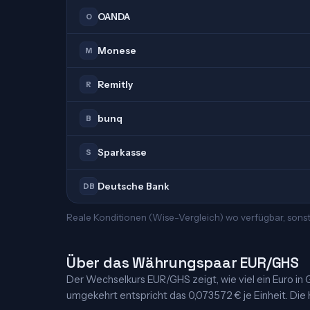
OANDA
O
Monese
M
Remitly
R
bunq
B
Sparkasse
S
Deutsche Bank
DB
Reale Konditionen (Wise-Vergleich) wo verfügbar, sons
Über das Währungspaar EUR/GHS
Der Wechselkurs EUR/GHS zeigt, wie viel ein Euro in G
umgekehrt entspricht das 0,073572 € je Einheit. Die K