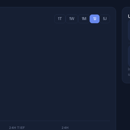
1T
1W
1M
1J
5J
I
s
24H TIEF
24H