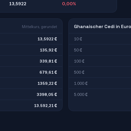
13,5922
0,00%
Ghanaischer Cedi in Eur
Mittelkurs, gerundet
13,5922 ₵
10 ₵
135,92 ₵
50 ₵
339,81 ₵
100 ₵
679,61 ₵
500 ₵
1359,22 ₵
1.000 ₵
3398,05 ₵
5.000 ₵
13.592,21 ₵