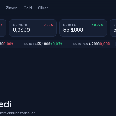
Zinsen
Gold
Silber
0%
0,00%
+0,07%
EUR/CHF
EUR/TL
B
0,9339
55,1808
00%
55,1808
+0,07%
4,2993
0,00%
EUR/TL
EUR/PLN
E
edi
Umrechnungstabellen.