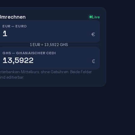
Umrechnen
Live
EUR — EURO
€
1 EUR = 13,5922 GHS
GHS — GHANAISCHER CEDI
₵
nterbanken-Mittelkurs, ohne Gebühren. Beide Felder
ind editierbar.