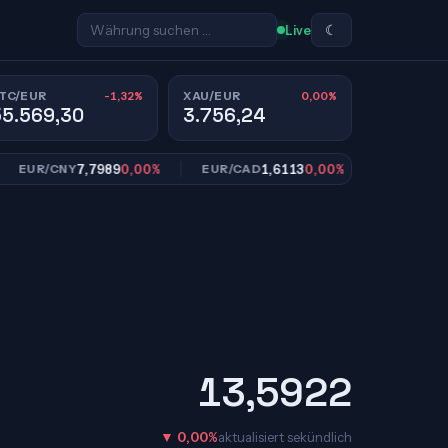
☾
Live
-1,32%
0,00%
TC/EUR
XAU/EUR
55.569,30
3.756,24
7,7989
0,00%
1,6113
0,00%
10,95
UR/CNY
EUR/CAD
EUR/SEK
13,5922
▼ 0,00%
aktualisiert sekündlich