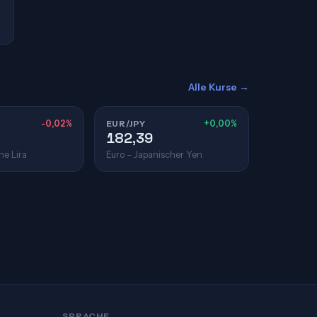
Alle Kurse →
-0,02%
EUR/JPY
+0,00%
182,39
he Lira
Euro – Japanischer Yen
SPRACHE