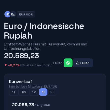
€
Rp
EUR/IDR
Euro / Indonesische
Rupiah
Echtzeit-Wechselkurs mit Kursverlauf, Rechner und
Umrechnungstabellen.
20.589,23
Teilen:
Teilen
▼ -0,27%
aktualisiert sekündlich
Kursverlauf
Interbanken-Mittelkurs · EUR/IDR
1T
1W
1M
1J
5J
20.589,23
7. Aug. 2026