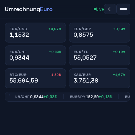
Umrechnung
Euro
☾
Live
+0,07%
+0,13%
EUR/USD
EUR/GBP
1,1532
0,8575
+0,33%
+0,19%
EUR/CHF
EUR/TL
0,9344
55,0527
-1,39%
+1,67%
BTC/EUR
XAU/EUR
55.694,59
3.751,38
0,9344
+0,33%
182,59
+0,13%
EUR/CHF
EUR/JPY
EUR/TL