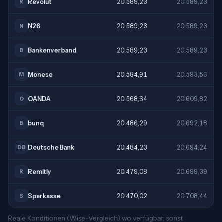
Revolut
20.589,23
20.589,23
R
N26
20.589,23
20.589,23
N
Bankenverband
20.589,23
20.589,23
B
Monese
20.584,91
20.593,56
M
OANDA
20.568,64
20.609,82
O
bunq
20.486,29
20.692,18
B
Deutsche Bank
20.484,23
20.694,24
DB
Remitly
20.479,08
20.699,39
R
Sparkasse
20.470,02
20.708,44
S
Reale Konditionen (Wise-Vergleich) wo verfügbar, sonst