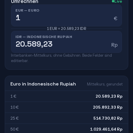
Umrechnen
Live
EUR — EURO
€
1 EUR = 20.589,23 IDR
IDR — INDONESISCHE RUPIAH
Rp
Interbanken-Mittelkurs, ohne Gebühren. Beide Felder sind
editierbar.
Euro in Indonesische Rupiah
Mittelkurs, gerundet
1 €
20.589,23 Rp
10 €
205.892,33 Rp
25 €
514.730,82 Rp
50 €
1.029.461,64 Rp