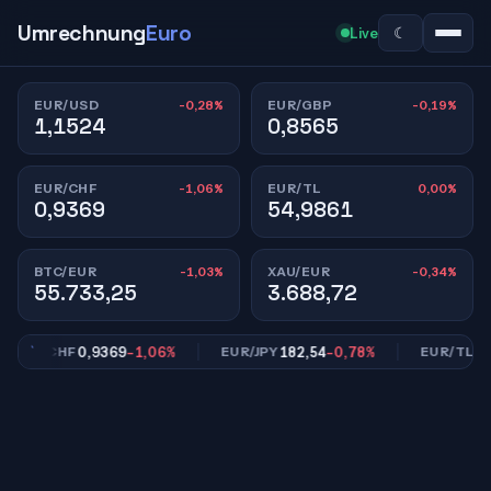
Umrechnung
Euro
☾
Live
-0,28%
-0,19%
EUR/USD
EUR/GBP
1,1524
0,8565
-1,06%
0,00%
EUR/CHF
EUR/TL
0,9369
54,9861
-1,03%
-0,34%
BTC/EUR
XAU/EUR
55.733,25
3.688,72
0,9369
-1,06%
182,54
-0,78%
54,9
EUR/CHF
EUR/JPY
EUR/TL