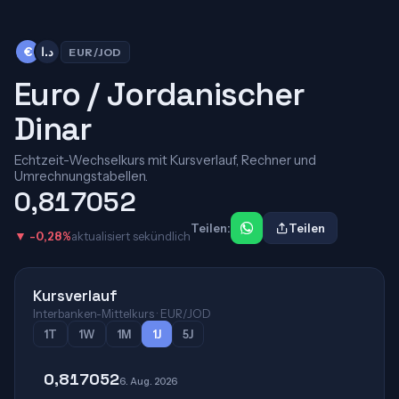
€
د.ا
EUR/JOD
Euro / Jordanischer
Dinar
Echtzeit-Wechselkurs mit Kursverlauf, Rechner und
Umrechnungstabellen.
0,817052
Teilen:
Teilen
▼ -0,28%
aktualisiert sekündlich
Kursverlauf
Interbanken-Mittelkurs · EUR/JOD
1T
1W
1M
1J
5J
0,817052
6. Aug. 2026