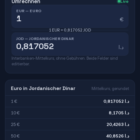
Umrechnen
Live
EUR — EURO
€
1 EUR = 0,817052 JOD
JOD — JORDANISCHER DINAR
د.ا
Interbanken-Mittelkurs, ohne Gebühren. Beide Felder sind
editierbar.
Euro in Jordanischer Dinar
Mittelkurs, gerundet
1 €
0,817052 د.ا
10 €
8,1705 د.ا
25 €
20,4263 د.ا
50 €
40,8526 د.ا