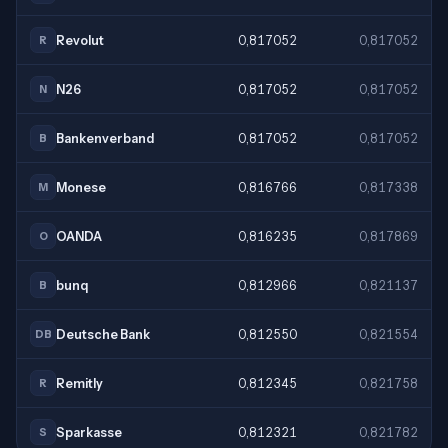
Revolut
0,817052
0,817052
R
N26
0,817052
0,817052
N
Bankenverband
0,817052
0,817052
B
Monese
0,816766
0,817338
M
OANDA
0,816235
0,817869
O
bunq
0,812966
0,821137
B
Deutsche Bank
0,812550
0,821554
DB
Remitly
0,812345
0,821758
R
Sparkasse
0,812321
0,821782
S