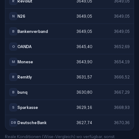
Revolut
3649,05
3649,05
R
N26
3649,05
3649,05
N
Bankenverband
3649,05
3649,05
B
OANDA
3645,40
3652,69
O
Monese
3643,90
3654,19
M
Remitly
3631,57
3666,52
R
bunq
3630,80
3667,29
B
Sparkasse
3629,16
3668,93
S
Deutsche Bank
3627,74
3670,36
DB
Reale Konditionen (Wise-Vergleich) wo verfügbar, sonst