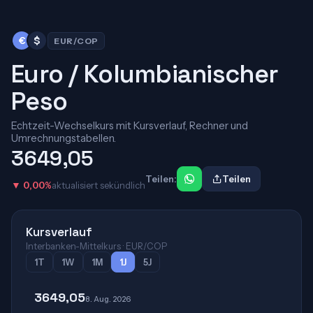
€
$
EUR/COP
Euro / Kolumbianischer
Peso
Echtzeit-Wechselkurs mit Kursverlauf, Rechner und
Umrechnungstabellen.
3649,05
Teilen:
Teilen
▼ 0,00%
aktualisiert sekündlich
Kursverlauf
Interbanken-Mittelkurs · EUR/COP
1T
1W
1M
1J
5J
3649,05
8. Aug. 2026