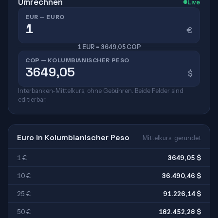
Umrechnen
Live
EUR — EURO
€
1 EUR = 3649,05 COP
COP — KOLUMBIANISCHER PESO
$
Interbanken-Mittelkurs, ohne Gebühren. Beide Felder sind
editierbar.
Euro in Kolumbianischer Peso
Mittelkurs, gerundet
1 €
3649,05 $
10 €
36.490,46 $
25 €
91.226,14 $
50 €
182.452,28 $