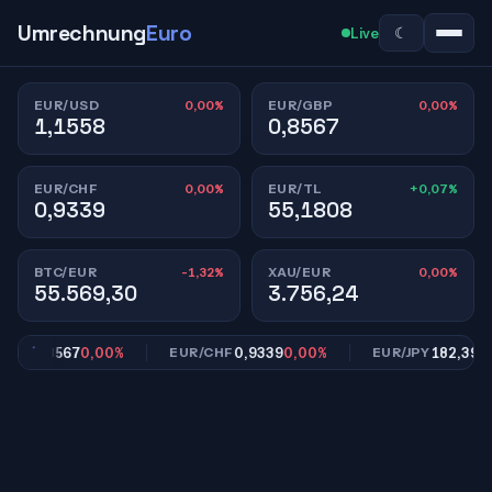
Umrechnung
Euro
☾
Live
0,00%
0,00%
EUR/USD
EUR/GBP
1,1558
0,8567
0,00%
+0,07%
EUR/CHF
EUR/TL
0,9339
55,1808
-1,32%
0,00%
BTC/EUR
XAU/EUR
55.569,30
3.756,24
0,8567
0,00%
0,9339
0,00%
182,39
0,0
BP
EUR/CHF
EUR/JPY