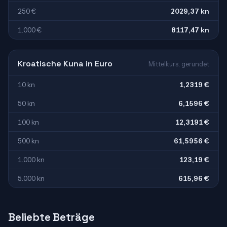
250 €
2029,37 kn
1.000 €
8117,47 kn
Kroatische Kuna in Euro
Mittelkurs, gerundet
10 kn
1,2319 €
50 kn
6,1596 €
100 kn
12,3191 €
500 kn
61,5956 €
1.000 kn
123,19 €
5.000 kn
615,96 €
Beliebte Beträge