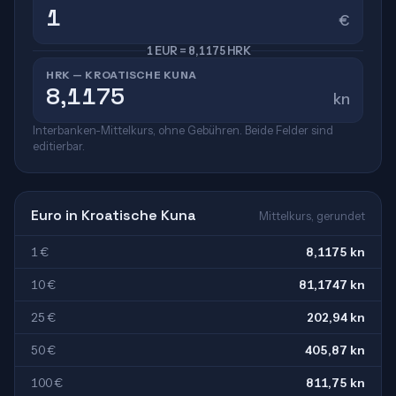
€
1 EUR = 8,1175 HRK
HRK — KROATISCHE KUNA
kn
Interbanken-Mittelkurs, ohne Gebühren. Beide Felder sind
editierbar.
Euro in Kroatische Kuna
Mittelkurs, gerundet
1 €
8,1175 kn
10 €
81,1747 kn
25 €
202,94 kn
50 €
405,87 kn
100 €
811,75 kn