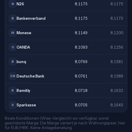
N26
8,1175
8,1175
N
Bankenverband
8,1175
8,1175
B
Monese
8,1149
8,1200
M
OANDA
8,1093
8,1256
O
bunq
8,0769
8,1581
B
Deutsche Bank
8,0761
8,1589
DB
Remitly
8,0718
8,1632
R
Sparkasse
8,0705
8,1645
S
Reale Konditionen (Wise-Vergleich) wo verfügbar, sonst
geschätzte Marge. Die Marge variiert je nach Währungspaar; hier
für EUR/HRK. Keine Anlageberatung.