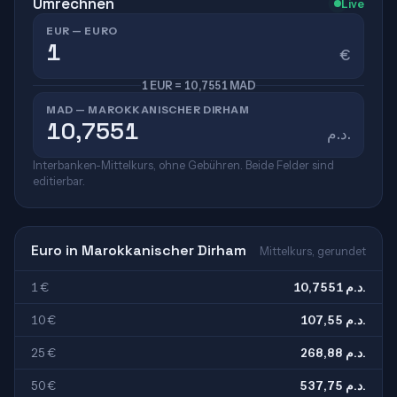
Umrechnen
Live
EUR — EURO
€
1 EUR = 10,7551 MAD
MAD — MAROKKANISCHER DIRHAM
د.م.
Interbanken-Mittelkurs, ohne Gebühren. Beide Felder sind
editierbar.
Euro in Marokkanischer Dirham
Mittelkurs, gerundet
1 €
10,7551 د.م.
10 €
107,55 د.م.
25 €
268,88 د.م.
50 €
537,75 د.م.