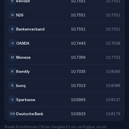
Revolut
10,7551
10,7551
R
N26
10,7551
10,7551
N
Bankenverband
10,7551
10,7551
B
OANDA
10,7443
10,7658
O
Monese
10,7399
10,7702
M
Remitly
10,7035
10,8066
R
bunq
10,7013
10,8088
B
Sparkasse
10,6965
10,8137
S
Deutsche Bank
10,6923
10,8179
DB
Reale Konditionen (Wise-Vergleich) wo verfügbar, sonst