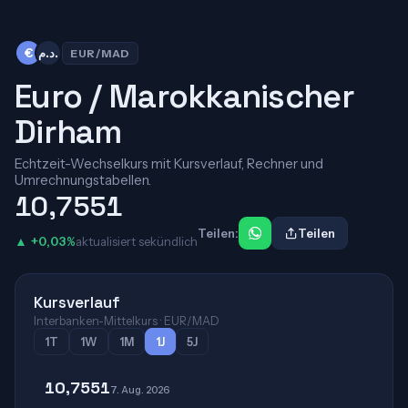
€
د.م.
EUR/MAD
Euro / Marokkanischer
Dirham
Echtzeit-Wechselkurs mit Kursverlauf, Rechner und
Umrechnungstabellen.
10,7551
Teilen:
Teilen
▲ +0,03%
aktualisiert sekündlich
Kursverlauf
Interbanken-Mittelkurs · EUR/MAD
1T
1W
1M
1J
5J
10,7551
7. Aug. 2026