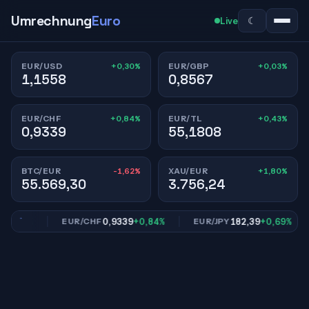
Umrechnung
Euro
☾
Live
+0,30%
+0,03%
EUR/USD
EUR/GBP
1,1558
0,8567
+0,84%
+0,43%
EUR/CHF
EUR/TL
0,9339
55,1808
-1,62%
+1,80%
BTC/EUR
XAU/EUR
55.569,30
3.756,24
,03%
0,9339
+0,84%
182,39
+0,69%
EUR/CHF
EUR/JPY