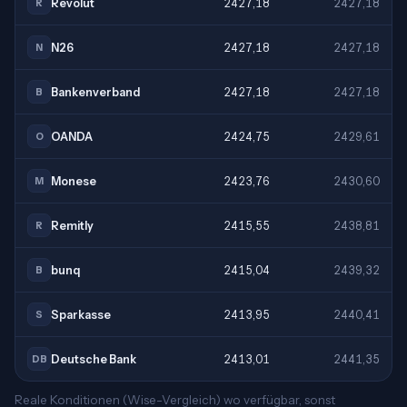
Revolut
2427,18
2427,18
R
N26
2427,18
2427,18
N
Bankenverband
2427,18
2427,18
B
OANDA
2424,75
2429,61
O
Monese
2423,76
2430,60
M
Remitly
2415,55
2438,81
R
bunq
2415,04
2439,32
B
Sparkasse
2413,95
2440,41
S
Deutsche Bank
2413,01
2441,35
DB
Reale Konditionen (Wise-Vergleich) wo verfügbar, sonst