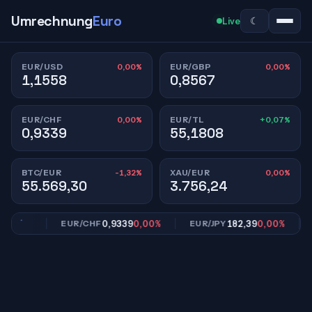
Umrechnung
Euro
☾
Live
0,00%
0,00%
EUR/USD
EUR/GBP
1,1558
0,8567
0,00%
+0,07%
EUR/CHF
EUR/TL
0,9339
55,1808
-1,32%
0,00%
BTC/EUR
XAU/EUR
55.569,30
3.756,24
,00%
0,9339
0,00%
182,39
0,00%
EUR/CHF
EUR/JPY
E