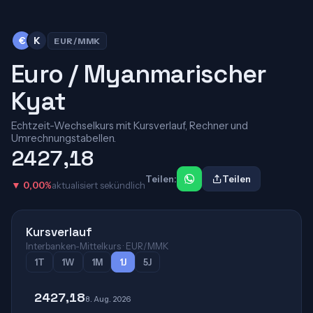
€
K
EUR/MMK
Euro / Myanmarischer
Kyat
Echtzeit-Wechselkurs mit Kursverlauf, Rechner und
Umrechnungstabellen.
2427,18
Teilen:
Teilen
▼ 0,00%
aktualisiert sekündlich
Kursverlauf
Interbanken-Mittelkurs · EUR/MMK
1T
1W
1M
1J
5J
2427,18
8. Aug. 2026