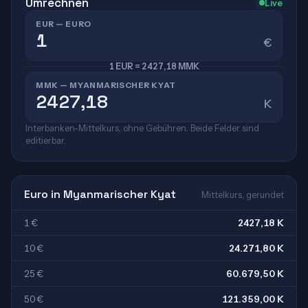
Umrechnen
Live
EUR — EURO
€
1 EUR = 2427,18 MMK
MMK — MYANMARISCHER KYAT
K
Interbanken-Mittelkurs, ohne Gebühren. Beide Felder sind
editierbar.
Euro in Myanmarischer Kyat
Mittelkurs, gerundet
1 €
2427,18 K
10 €
24.271,80 K
25 €
60.679,50 K
50 €
121.359,00 K