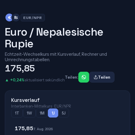
€
₨
EUR/NPR
Euro / Nepalesische
Rupie
Echtzeit-Wechselkurs mit Kursverlauf, Rechner und
Umrechnungstabellen.
175,85
Teilen:
Teilen
▲ +0,24%
aktualisiert sekündlich
Kursverlauf
Interbanken-Mittelkurs · EUR/NPR
1T
1W
1M
1J
5J
175,85
7. Aug. 2026