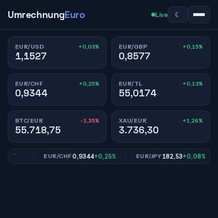
Umrechnung
Euro
☾
Live
+0,03%
+0,15%
EUR/USD
EUR/GBP
1,1527
0,8577
+0,25%
+0,13%
EUR/CHF
EUR/TL
0,9344
55,0174
-1,35%
+1,26%
BTC/EUR
XAU/EUR
55.718,75
3.736,30
0,15%
0,9344
+0,25%
182,53
+0,08%
EUR/CHF
EUR/JPY