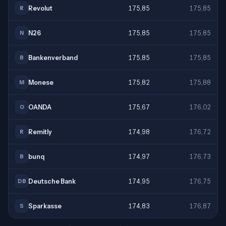
Revolut
175,85
175,85
R
N26
175,85
175,85
N
Bankenverband
175,85
175,85
B
Monese
175,82
175,88
M
OANDA
175,67
176,02
O
Remitly
174,98
176,72
R
bunq
174,97
176,73
B
Deutsche Bank
174,95
176,75
DB
Sparkasse
174,83
176,87
S