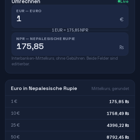
Umrechnen
Live
EUR — EURO
€
1 EUR = 175,85 NPR
NPR — NEPALESISCHE RUPIE
₨
Interbanken-Mittelkurs, ohne Gebühren. Beide Felder sind
editierbar.
Euro in Nepalesische Rupie
Mittelkurs, gerundet
1 €
175,85 ₨
10 €
1758,49 ₨
25 €
4396,22 ₨
50 €
8792,45 ₨