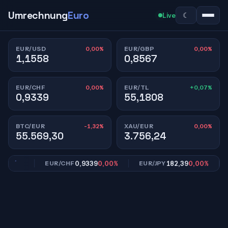
Umrechnung
Euro
☾
Live
0,00%
0,00%
EUR/USD
EUR/GBP
1,1558
0,8567
0,00%
+0,07%
EUR/CHF
EUR/TL
0,9339
55,1808
-1,32%
0,00%
BTC/EUR
XAU/EUR
55.569,30
3.756,24
,00%
0,9339
0,00%
182,39
0,00%
EUR/CHF
EUR/JPY
E