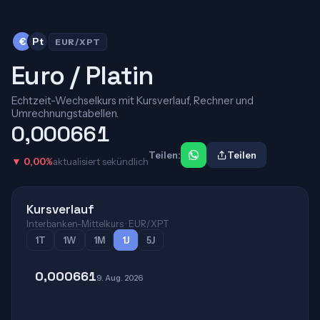
€
Pt
EUR/XPT
Euro / Platin
Echtzeit-Wechselkurs mit Kursverlauf, Rechner und
Umrechnungstabellen.
0,000661
Teilen:
Teilen
▼ 0,00%
aktualisiert sekündlich
Kursverlauf
Interbanken-Mittelkurs · EUR/XPT
1T
1W
1M
1J
5J
0,000661
9. Aug. 2026