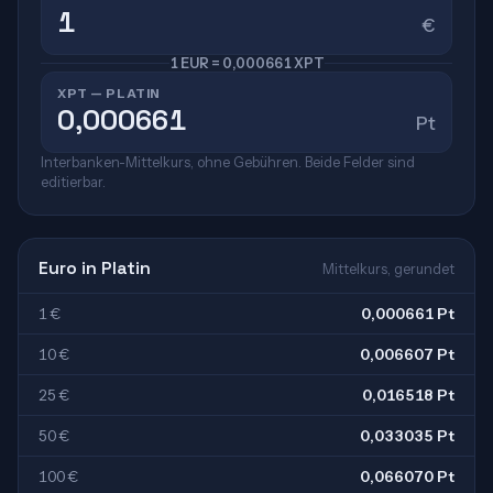
€
1 EUR = 0,000661 XPT
XPT — PLATIN
Pt
Interbanken-Mittelkurs, ohne Gebühren. Beide Felder sind
editierbar.
Euro in Platin
Mittelkurs, gerundet
1 €
0,000661 Pt
10 €
0,006607 Pt
25 €
0,016518 Pt
50 €
0,033035 Pt
100 €
0,066070 Pt