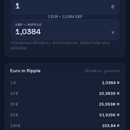
€
1 EUR = 1,0384 XRP
XRP — RIPPLE
✕
Interbanken-Mittelkurs, ohne Gebühren. Beide Felder sind
editierbar.
Euro in Ripple
Mittelkurs, gerundet
1 €
1,0384 ✕
10 €
10,3839 ✕
25 €
25,9598 ✕
50 €
51,9196 ✕
100 €
103,84 ✕