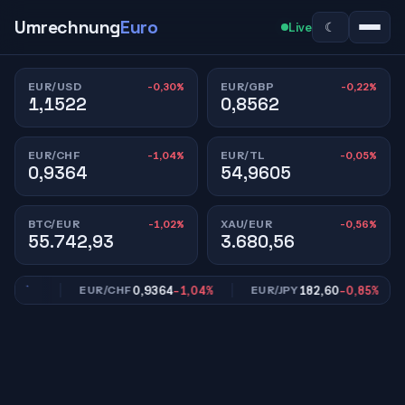
Umrechnung
Euro
☾
Live
-0,30%
-0,22%
EUR/USD
EUR/GBP
1,1522
0,8562
-1,04%
-0,05%
EUR/CHF
EUR/TL
0,9364
54,9605
-1,02%
-0,56%
BTC/EUR
XAU/EUR
55.742,93
3.680,56
,22%
0,9364
-1,04%
182,60
-0,85%
EUR/CHF
EUR/JPY