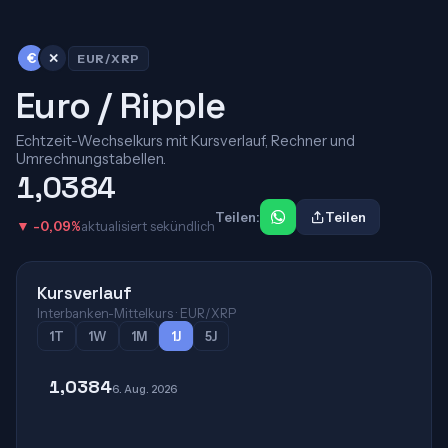
€
✕
EUR/XRP
Euro / Ripple
Echtzeit-Wechselkurs mit Kursverlauf, Rechner und
Umrechnungstabellen.
1,0384
Teilen:
Teilen
▼ -0,09%
aktualisiert sekündlich
Kursverlauf
Interbanken-Mittelkurs · EUR/XRP
1T
1W
1M
1J
5J
1,0384
6. Aug. 2026