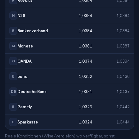
Revolut
1,0384
1,0384
R
N26
1,0384
1,0384
N
Bankenverband
1,0384
1,0384
B
Monese
1,0381
1,0387
M
OANDA
1,0374
1,0394
O
bunq
1,0332
1,0436
B
Deutsche Bank
1,0331
1,0437
DB
Remitly
1,0326
1,0442
R
Sparkasse
1,0324
1,0444
S
Reale Konditionen (Wise-Vergleich) wo verfügbar, sonst