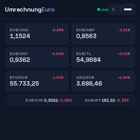
Umrechnung
Euro
☾
Live
-0,28%
-0,21%
EUR/USD
EUR/GBP
1,1524
0,8563
-0,99%
-0,03%
EUR/CHF
EUR/TL
0,9362
54,9684
-1,03%
-0,40%
BTC/EUR
XAU/EUR
55.733,25
3.686,46
,21%
0,9362
-0,99%
182,53
-0,78%
EUR/CHF
EUR/JPY
E