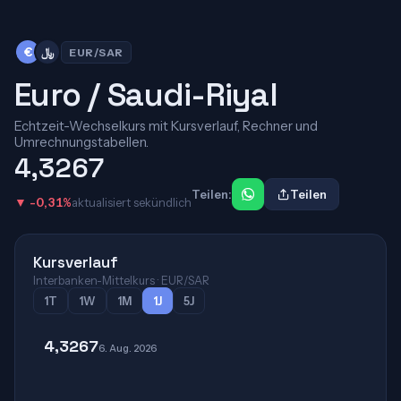
﷼
€
EUR/SAR
Euro / Saudi-Riyal
Echtzeit-Wechselkurs mit Kursverlauf, Rechner und
Umrechnungstabellen.
4,3267
Teilen:
Teilen
▼ -0,31%
aktualisiert sekündlich
Kursverlauf
Interbanken-Mittelkurs · EUR/SAR
1T
1W
1M
1J
5J
4,3267
6. Aug. 2026