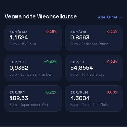
Verwandte Wechselkurse
Alle Kurse →
EUR/USD
-0,28%
EUR/GBP
-0,21%
1,1524
0,8563
Euro – US-Dollar
Euro – Britisches Pfund
EUR/CHF
+0,42%
EUR/TL
-0,24%
0,9362
54,8554
Euro – Schweizer Franken
Euro – Türkische Lira
EUR/JPY
+0,21%
EUR/PLN
0,00%
182,53
4,3004
Euro – Japanischer Yen
Euro – Polnischer Zloty