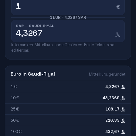
€
1 EUR = 4,3267 SAR
SAR — SAUDI-RIYAL
﷼
Interbanken-Mittelkurs, ohne Gebühren. Beide Felder sind
editierbar.
Euro in Saudi-Riyal
Mittelkurs, gerundet
1 €
4,3267 ﷼
10 €
43,2669 ﷼
25 €
108,17 ﷼
50 €
216,33 ﷼
100 €
432,67 ﷼