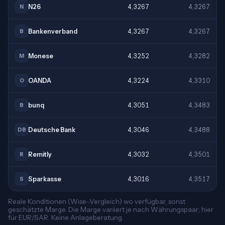
N26
4,3267
4,3267
N
Bankenverband
4,3267
4,3267
B
Monese
4,3252
4,3282
M
OANDA
4,3224
4,3310
O
bunq
4,3051
4,3483
B
Deutsche Bank
4,3046
4,3488
DB
Remitly
4,3032
4,3501
R
Sparkasse
4,3016
4,3517
S
Reale Konditionen (Wise-Vergleich) wo verfügbar, sonst
geschätzte Marge. Die Marge variiert je nach Währungspaar; hier
für EUR/SAR. Keine Anlageberatung.