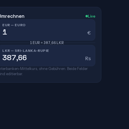
Umrechnen
Live
EUR — EURO
€
1 EUR = 387,66 LKR
LKR — SRI-LANKA-RUPIE
Rs
nterbanken-Mittelkurs, ohne Gebühren. Beide Felder
ind editierbar.