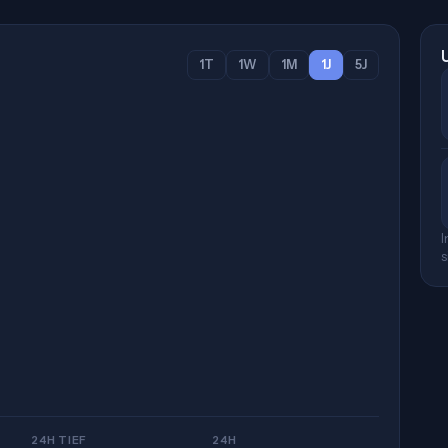
1T
1W
1M
1J
5J
I
s
24H TIEF
24H