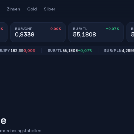
Zinsen
Gold
Silber
0%
0,00%
+0,07%
EUR/CHF
EUR/TL
B
0,9339
55,1808
182,39
0,00%
55,1808
+0,07%
4,2993
0,0
EUR/TL
EUR/PLN
ie
Umrechnungstabellen.