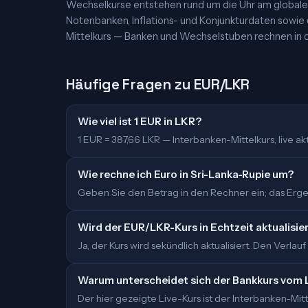
Wechselkurse entstehen rund um die Uhr am globalen
Notenbanken, Inflations- und Konjunkturdaten sowie
Mittelkurs — Banken und Wechselstuben rechnen in d
Häufige Fragen zu EUR/LKR
Wie viel ist 1 EUR in LKR?
1 EUR = 387,66 LKR — Interbanken-Mittelkurs, live aktu
Wie rechne ich Euro in Sri-Lanka-Rupie um?
Geben Sie den Betrag in den Rechner ein; das Ergebn
Wird der EUR/LKR-Kurs in Echtzeit aktualisie
Ja, der Kurs wird sekündlich aktualisiert. Den Verlauf
Warum unterscheidet sich der Bankkurs vom 
Der hier gezeigte Live-Kurs ist der Interbanken-M