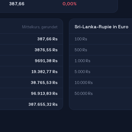
387,66
0,00%
Sri-Lanka-Rupie in Euro
Mittelkurs, gerundet
387,66 Rs
100 Rs
3876,55 Rs
500 Rs
9691,38 Rs
1.000 Rs
19.382,77 Rs
5.000 Rs
38.765,53 Rs
10.000 Rs
96.913,83 Rs
50.000 Rs
387.655,32 Rs