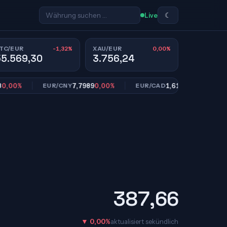
☾
Live
-1,32%
0,00%
TC/EUR
XAU/EUR
55.569,30
3.756,24
0%
7,7989
0,00%
1,6113
0,00%
EUR/CNY
EUR/CAD
EUR
387,66
▼ 0,00%
aktualisiert sekündlich