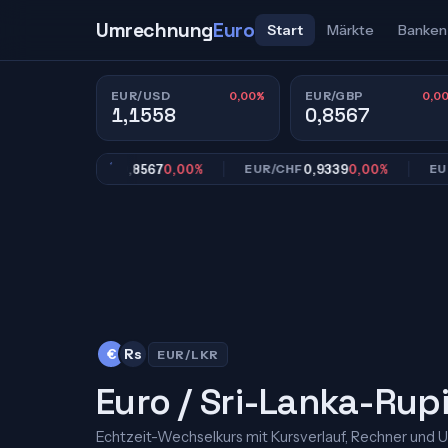
Umrechnung
Euro
Start
Märkte
Banken
0,00%
0,0
EUR/USD
EUR/GBP
1,1558
0,8567
0,8567
0,00%
0,9339
0,00%
EUR/GBP
EUR/CHF
EUR/JPY
€
Rs
EUR/LKR
Euro / Sri-Lanka-Rup
Echtzeit-Wechselkurs mit Kursverlauf, Rechner und 