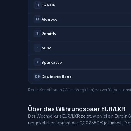
OANDA
O
Monese
M
Remitly
R
bunq
B
Sparkasse
S
Deutsche Bank
DB
Reale Konditionen (Wise-Vergleich) wo verfügbar, sonst
Über das Währungspaar EUR/LKR
Der Wechselkurs EUR/LKR zeigt, wie viel ein Euro in Sr
umgekehrt entspricht das 0,002580 € je Einheit. Die 