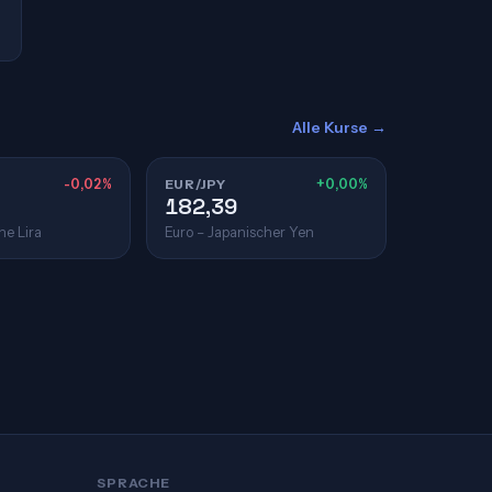
Alle Kurse →
-0,02%
EUR/JPY
+0,00%
182,39
he Lira
Euro – Japanischer Yen
SPRACHE