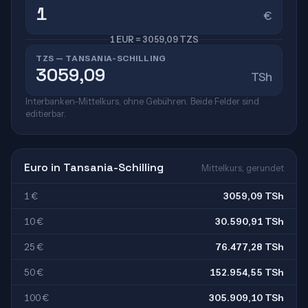
€
1 EUR = 3059,09 TZS
TZS — TANSANIA-SCHILLING
TSh
Interbanken-Mittelkurs, ohne Gebühren. Beide Felder sind
editierbar.
Euro in Tansania-Schilling
Mittelkurs, gerundet
1 €
3059,09 TSh
10 €
30.590,91 TSh
25 €
76.477,28 TSh
50 €
152.954,55 TSh
100 €
305.909,10 TSh