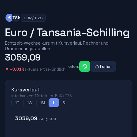
€
TSh
EUR/TZS
Euro / Tansania-Schilling
Echtzeit-Wechselkurs mit Kursverlauf, Rechner und
Umrechnungstabellen.
3059,09
Teilen:
Teilen
▼ -0,01%
aktualisiert sekündlich
Kursverlauf
Interbanken-Mittelkurs · EUR/TZS
1T
1W
1M
1J
5J
3059,09
6. Aug. 2026