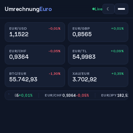
Umrechnung
Euro
☾
Live
-0,01%
+0,01%
EUR/USD
EUR/GBP
1,1522
0,8565
-0,05%
+0,09%
EUR/CHF
EUR/TL
0,9364
54,9983
-1,30%
+0,35%
BTC/EUR
XAU/EUR
55.742,93
3.702,92
0,8565
+0,01%
0,9364
-0,05%
182,52
-0,
P
EUR/CHF
EUR/JPY