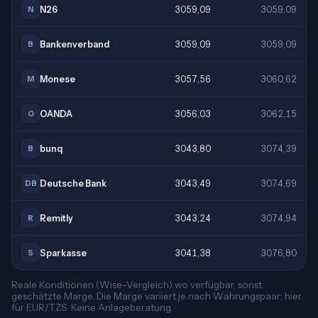
N26
3059,09
3059,09
N
Bankenverband
3059,09
3059,09
B
Monese
3057,56
3060,62
M
OANDA
3056,03
3062,15
O
bunq
3043,80
3074,39
B
Deutsche Bank
3043,49
3074,69
DB
Remitly
3043,24
3074,94
R
Sparkasse
3041,38
3076,80
S
Reale Konditionen (Wise-Vergleich) wo verfügbar, sonst
geschätzte Marge. Die Marge variiert je nach Währungspaar; hier
für EUR/TZS. Keine Anlageberatung.