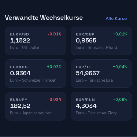
Verwandte Wechselkurse
Alle Kurse →
EUR/USD
-0,01%
EUR/GBP
+0,01%
1,1522
0,8565
Euro – US-Dollar
Euro – Britisches Pfund
EUR/CHF
+0,02%
EUR/TL
+0,04%
0,9364
54,9667
Euro – Schweizer Franken
Euro – Türkische Lira
EUR/JPY
-0,02%
EUR/PLN
+0,06%
182,52
4,3034
Euro – Japanischer Yen
Euro – Polnischer Zloty