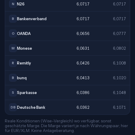
N26
6,0717
6,0717
N
Bankenverband
6,0717
6,0717
B
OANDA
6,0656
6,0777
O
Monese
6,0631
6,0802
M
Remitly
6,0426
6,1008
R
bunq
6,0413
6,1020
B
Sparkasse
6,0386
6,1048
S
Deutsche Bank
6,0362
6,1071
DB
Reale Konditionen (Wise-Vergleich) wo verfügbar, sonst
geschätzte Marge. Die Marge variiert je nach Währungspaar; hier
für EUR/XLM. Keine Anlageberatung.