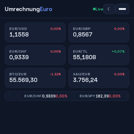
Umrechnung
Euro
☾
Live
0,00%
0,00%
EUR/USD
EUR/GBP
1,1558
0,8567
0,00%
+0,07%
EUR/CHF
EUR/TL
0,9339
55,1808
-1,32%
0,00%
BTC/EUR
XAU/EUR
55.569,30
3.756,24
00%
0,9339
0,00%
182,39
0,00%
EUR/CHF
EUR/JPY
EU