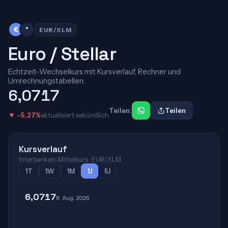
€
*
EUR/XLM
Euro / Stellar
Echtzeit-Wechselkurs mit Kursverlauf, Rechner und
Umrechnungstabellen.
6,0717
Teilen:
Teilen
▼ -5,27%
aktualisiert sekündlich
Kursverlauf
Interbanken-Mittelkurs · EUR/XLM
1T
1W
1M
1J
5J
6,0717
8. Aug. 2026