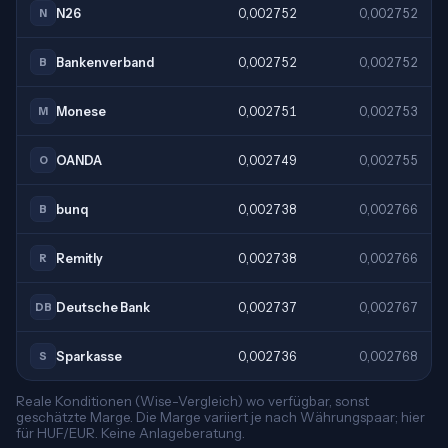
N26
0,002752
0,002752
N
Bankenverband
0,002752
0,002752
B
Monese
0,002751
0,002753
M
OANDA
0,002749
0,002755
O
bunq
0,002738
0,002766
B
Remitly
0,002738
0,002766
R
Deutsche Bank
0,002737
0,002767
DB
Sparkasse
0,002736
0,002768
S
Reale Konditionen (Wise-Vergleich) wo verfügbar, sonst
geschätzte Marge. Die Marge variiert je nach Währungspaar; hier
für HUF/EUR. Keine Anlageberatung.