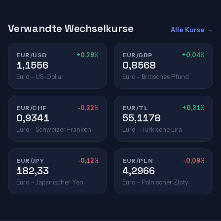
Verwandte Wechselkurse
Alle Kurse →
EUR/USD
+0,28%
EUR/GBP
+0,04%
1,1556
0,8568
Euro – US-Dollar
Euro – Britisches Pfund
EUR/CHF
-0,22%
EUR/TL
+0,31%
0,9341
55,1178
Euro – Schweizer Franken
Euro – Türkische Lira
EUR/JPY
-0,12%
EUR/PLN
-0,09%
182,33
4,2966
Euro – Japanischer Yen
Euro – Polnischer Zloty