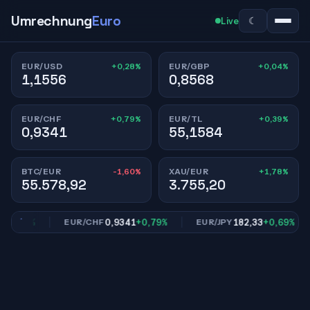
Umrechnung
Euro
☾
Live
+0,28%
+0,04%
EUR/USD
EUR/GBP
1,1556
0,8568
+0,79%
+0,39%
EUR/CHF
EUR/TL
0,9341
55,1584
-1,60%
+1,78%
BTC/EUR
XAU/EUR
55.578,92
3.755,20
0,04%
0,9341
+0,79%
182,33
+0,69%
EUR/CHF
EUR/JPY