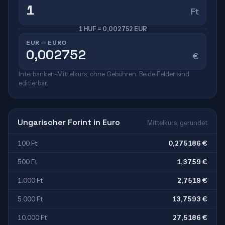
Ft
1 HUF = 0,002752 EUR
EUR — EURO
€
Interbanken-Mittelkurs, ohne Gebühren. Beide Felder sind
editierbar.
Ungarischer Forint in Euro
Mittelkurs, gerundet
100 Ft
0,275186 €
500 Ft
1,3759 €
1.000 Ft
2,7519 €
5.000 Ft
13,7593 €
10.000 Ft
27,5186 €