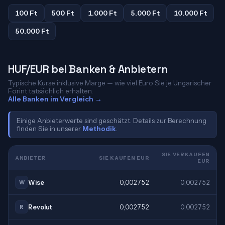
100 Ft
500 Ft
1.000 Ft
5.000 Ft
10.000 Ft
50.000 Ft
HUF/EUR bei Banken & Anbietern
Typische Kurse inklusive Marge — wie viel Euro Sie je Ungarischer
Forint tatsächlich erhalten.
Alle Banken im Vergleich →
Einige Anbieterwerte sind geschätzt. Details zur Berechnung
finden Sie in unserer
Methodik
.
SIE VERKAUFEN
ANBIETER
SIE KAUFEN EUR
EUR
Wise
0,002752
0,002752
W
Revolut
0,002752
0,002752
R