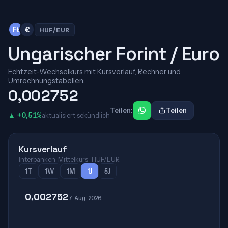
Ft
€
HUF/EUR
Ungarischer Forint / Euro
Echtzeit-Wechselkurs mit Kursverlauf, Rechner und
Umrechnungstabellen.
0,002752
Teilen:
Teilen
▲ +0,51%
aktualisiert sekündlich
Kursverlauf
Interbanken-Mittelkurs · HUF/EUR
1T
1W
1M
1J
5J
0,002752
7. Aug. 2026