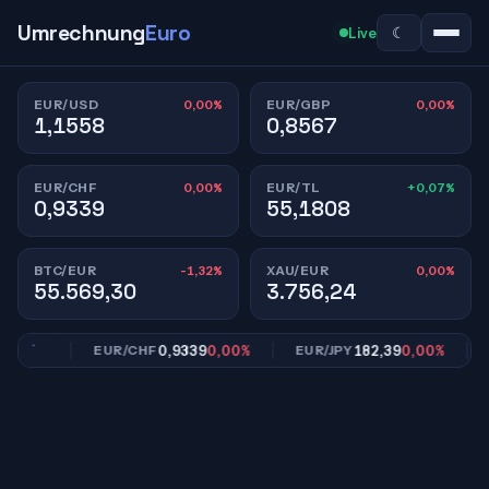
Umrechnung
Euro
☾
Live
0,00%
0,00%
EUR/USD
EUR/GBP
1,1558
0,8567
0,00%
+0,07%
EUR/CHF
EUR/TL
0,9339
55,1808
-1,32%
0,00%
BTC/EUR
XAU/EUR
55.569,30
3.756,24
,00%
0,9339
0,00%
182,39
0,00%
EUR/CHF
EUR/JPY
EU