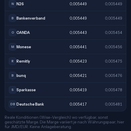
N26
0,005449
0,005449
N
Bankenverband
0,005449
0,005449
B
OANDA
0,005443
0,005454
O
Monese
0,005441
0,005456
M
Remitly
0,005423
0,005475
R
bunq
0,005421
0,005476
B
Sparkasse
0,005419
0,005478
S
Deutsche Bank
0,005417
0,005481
DB
Reale Konditionen (Wise-Vergleich) wo verfügbar, sonst
geschätzte Marge. Die Marge variiert je nach Währungspaar; hier
für JMD/EUR. Keine Anlageberatung.