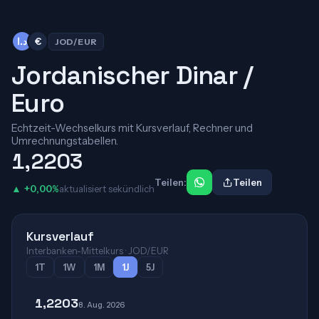
د.ا
€
JOD/EUR
Jordanischer Dinar /
Euro
Echtzeit-Wechselkurs mit Kursverlauf, Rechner und
Umrechnungstabellen.
1,2203
Teilen:
Teilen
▲ +0,00%
aktualisiert sekündlich
Kursverlauf
Interbanken-Mittelkurs · JOD/EUR
1T
1W
1M
1J
5J
1,2203
8. Aug. 2026