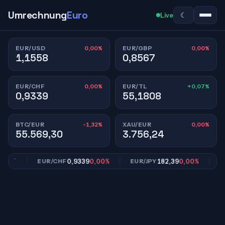
Umrechnung
Euro
☾
Live
0,00%
0,00%
EUR/USD
EUR/GBP
1,1558
0,8567
0,00%
+0,07%
EUR/CHF
EUR/TL
0,9339
55,1808
-1,32%
0,00%
BTC/EUR
XAU/EUR
55.569,30
3.756,24
0%
0,9339
0,00%
182,39
0,00%
EUR/CHF
EUR/JPY
EUR