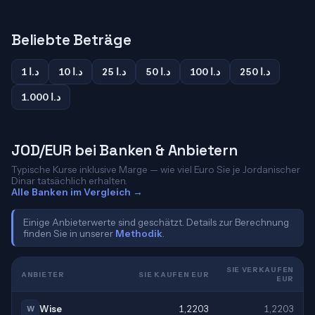
Beliebte Beträge
250 د.ا
100 د.ا
50 د.ا
25 د.ا
10 د.ا
1 د.ا
1.000 د.ا
JOD/EUR bei Banken & Anbietern
Typische Kurse inklusive Marge — wie viel Euro Sie je Jordanischer
Dinar tatsächlich erhalten.
Alle Banken im Vergleich →
Einige Anbieterwerte sind geschätzt. Details zur Berechnung
finden Sie in unserer
Methodik
.
SIE VERKAUFEN
ANBIETER
SIE KAUFEN EUR
EUR
Wise
1,2203
1,2203
W