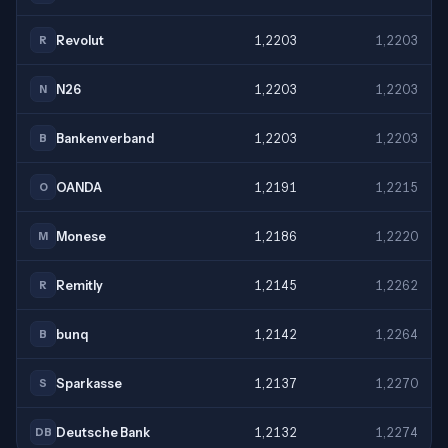
Revolut
1,2203
1,2203
R
N26
1,2203
1,2203
N
Bankenverband
1,2203
1,2203
B
OANDA
1,2191
1,2215
O
Monese
1,2186
1,2220
M
Remitly
1,2145
1,2262
R
bunq
1,2142
1,2264
B
Sparkasse
1,2137
1,2270
S
Deutsche Bank
1,2132
1,2274
DB