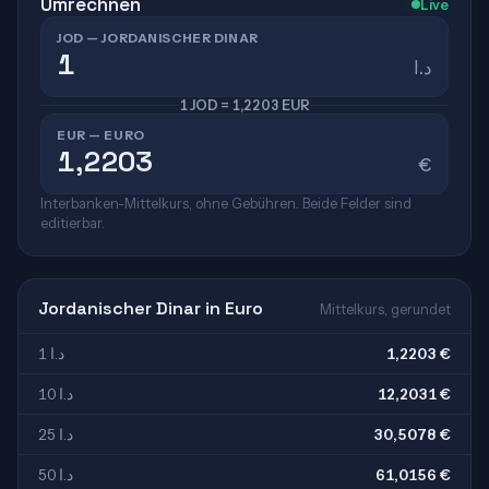
Umrechnen
Live
JOD — JORDANISCHER DINAR
د.ا
1 JOD = 1,2203 EUR
EUR — EURO
€
Interbanken-Mittelkurs, ohne Gebühren. Beide Felder sind
editierbar.
Jordanischer Dinar in Euro
Mittelkurs, gerundet
1 د.ا
1,2203 €
10 د.ا
12,2031 €
25 د.ا
30,5078 €
50 د.ا
61,0156 €