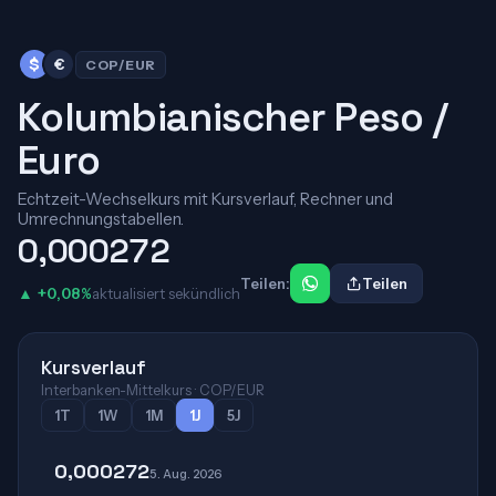
$
€
COP/EUR
Kolumbianischer Peso /
Euro
Echtzeit-Wechselkurs mit Kursverlauf, Rechner und
Umrechnungstabellen.
0,000272
Teilen:
Teilen
▲ +0,08%
aktualisiert sekündlich
Kursverlauf
Interbanken-Mittelkurs · COP/EUR
1T
1W
1M
1J
5J
0,000272
5. Aug. 2026