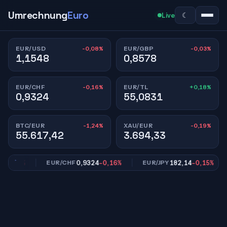
Umrechnung
Euro
☾
Live
-0,08%
-0,03%
EUR/USD
EUR/GBP
1,1548
0,8578
-0,16%
+0,18%
EUR/CHF
EUR/TL
0,9324
55,0831
-1,24%
-0,19%
BTC/EUR
XAU/EUR
55.617,42
3.694,33
0,03%
0,9324
-0,16%
182,14
-0,15%
EUR/CHF
EUR/JPY