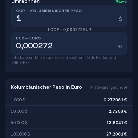
Umrechnen
Live
COP — KOLUMBIANISCHER PESO
$
1 COP = 0,000272 EUR
EUR — EURO
€
Interbanken-Mittelkurs, ohne Gebühren. Beide Felder sind
editierbar.
Kolumbianischer Peso in Euro
Mittelkurs, gerundet
1.000 $
0,272081 €
10.000 $
2,7208 €
50.000 $
13,6041 €
100.000 $
27,2081 €