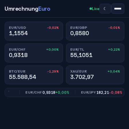
Umrechnung
Euro
☾
Live
-0,02%
-0,01%
EUR/USD
EUR/GBP
1,1554
0,8580
+0,00%
+0,22%
EUR/CHF
EUR/TL
0,9318
55,1051
-1,29%
+0,04%
BTC/EUR
XAU/EUR
55.588,54
3.702,97
0,01%
0,9318
+0,00%
182,21
-0,08%
EUR/CHF
EUR/JPY