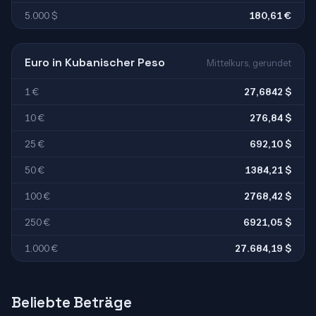
5.000 $
180,61 €
Euro in Kubanischer Peso
Mittelkurs, gerundet
1 €
27,6842 $
10 €
276,84 $
25 €
692,10 $
50 €
1384,21 $
100 €
2768,42 $
250 €
6921,05 $
1.000 €
27.684,19 $
Beliebte Beträge