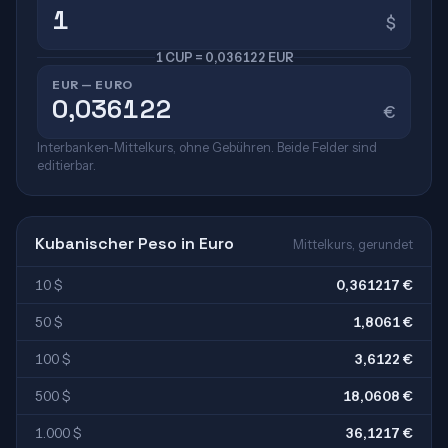
$
1 CUP = 0,036122 EUR
EUR — EURO
€
Interbanken-Mittelkurs, ohne Gebühren. Beide Felder sind
editierbar.
Kubanischer Peso in Euro
Mittelkurs, gerundet
10 $
0,361217 €
50 $
1,8061 €
100 $
3,6122 €
500 $
18,0608 €
1.000 $
36,1217 €