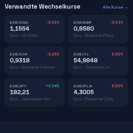
Verwandte Wechselkurse
Alle Kurse →
EUR/USD
-0,02%
EUR/GBP
-0,01%
1,1554
0,8580
Euro – US-Dollar
Euro – Britisches Pfund
EUR/CHF
-0,05%
EUR/TL
0,00%
0,9318
54,9848
Euro – Schweizer Franken
Euro – Türkische Lira
EUR/JPY
+0,04%
EUR/PLN
0,00%
182,21
4,3005
Euro – Japanischer Yen
Euro – Polnischer Zloty