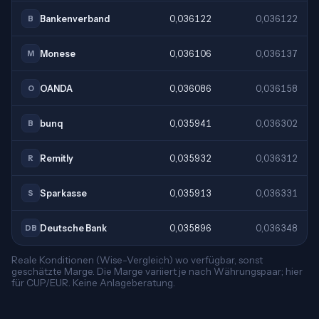
Bankenverband
0,036122
0,036122
B
Monese
0,036106
0,036137
M
OANDA
0,036086
0,036158
O
bunq
0,035941
0,036302
B
Remitly
0,035932
0,036312
R
Sparkasse
0,035913
0,036331
S
Deutsche Bank
0,035896
0,036348
DB
Reale Konditionen (Wise-Vergleich) wo verfügbar, sonst
geschätzte Marge. Die Marge variiert je nach Währungspaar; hier
für CUP/EUR. Keine Anlageberatung.