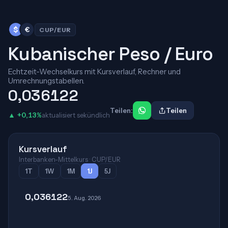
$
€
CUP/EUR
Kubanischer Peso / Euro
Echtzeit-Wechselkurs mit Kursverlauf, Rechner und
Umrechnungstabellen.
0,036122
Teilen:
Teilen
▲ +0,13%
aktualisiert sekündlich
Kursverlauf
Interbanken-Mittelkurs · CUP/EUR
1T
1W
1M
1J
5J
0,036122
5. Aug. 2026