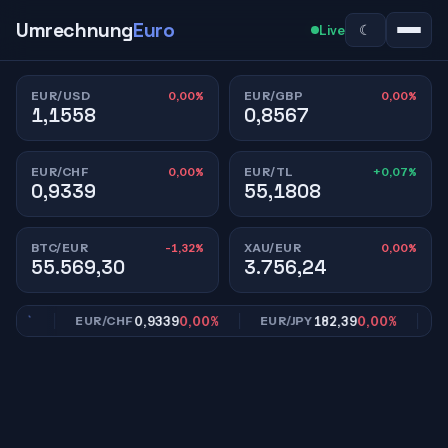
Umrechnung
Euro
☾
Live
0,00%
0,00%
EUR/USD
EUR/GBP
1,1558
0,8567
0,00%
+0,07%
EUR/CHF
EUR/TL
0,9339
55,1808
-1,32%
0,00%
BTC/EUR
XAU/EUR
55.569,30
3.756,24
0%
0,9339
0,00%
182,39
0,00%
EUR/CHF
EUR/JPY
EUR