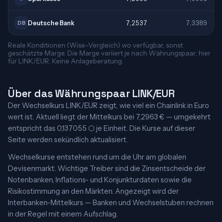
Deutsche Bank
7,2537
7,3389
DB
Reale Konditionen (Wise-Vergleich) wo verfügbar, sonst
geschätzte Marge. Die Marge variiert je nach Währungspaar; hier
für LINK/EUR. Keine Anlageberatung.
Über das Währungspaar LINK/EUR
Der Wechselkurs LINK/EUR zeigt, wie viel ein Chainlink in Euro
wert ist. Aktuell liegt der Mittelkurs bei 7,2963 € — umgekehrt
entspricht das 0,137055 ⬡ je Einheit. Die Kurse auf dieser
Seite werden sekündlich aktualisiert.
Wechselkurse entstehen rund um die Uhr am globalen
Devisenmarkt. Wichtige Treiber sind die Zinsentscheide der
Notenbanken, Inflations- und Konjunkturdaten sowie die
Risikostimmung an den Märkten. Angezeigt wird der
Interbanken-Mittelkurs — Banken und Wechselstuben rechnen
in der Regel mit einem Aufschlag.