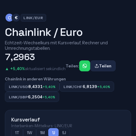
⬡
€
LINK/EUR
Chainlink / Euro
Echtzeit-Wechselkurs mit Kursverlauf, Rechner und
Umrechnungstabellen.
7,2963
Teilen:
Teilen
▲ +5,40%
aktualisiert sekündlich
Chainlink in anderen Währungen
8,4331
6,8139
LINK/USD
+5,40%
LINK/CHF
+5,40%
6,2504
LINK/GBP
+5,40%
Kursverlauf
Interbanken-Mittelkurs · LINK/EUR
1T
1W
1M
1J
5J