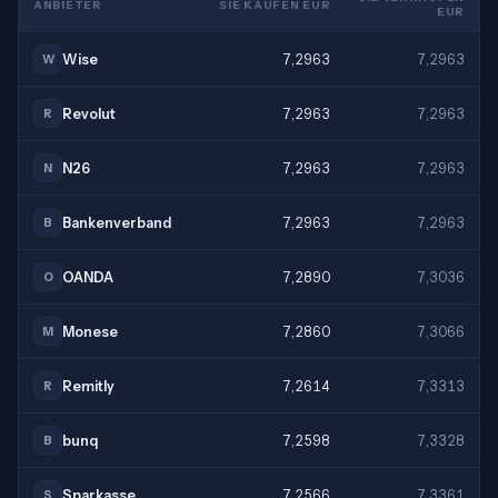
ANBIETER
SIE KAUFEN EUR
EUR
Wise
7,2963
7,2963
W
Revolut
7,2963
7,2963
R
N26
7,2963
7,2963
N
Bankenverband
7,2963
7,2963
B
OANDA
7,2890
7,3036
O
Monese
7,2860
7,3066
M
Remitly
7,2614
7,3313
R
bunq
7,2598
7,3328
B
Sparkasse
7,2566
7,3361
S