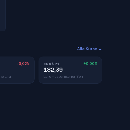
Alle Kurse →
-0,02%
EUR/JPY
+0,00%
182,39
he Lira
Euro – Japanischer Yen