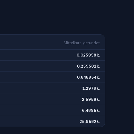
Mittelkurs, gerundet
0,025958 Ł
0,259582 Ł
0,648954 Ł
1,2979 Ł
2,5958 Ł
6,4895 Ł
25,9582 Ł