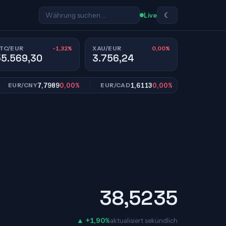
☾
Live
-1,32%
0,00%
TC/EUR
XAU/EUR
55.569,30
3.756,24
7,7989
0,00%
1,6113
0,00%
10,95
R/CNY
EUR/CAD
EUR/SEK
38,5235
▲ +1,90%
aktualisiert sekündlich