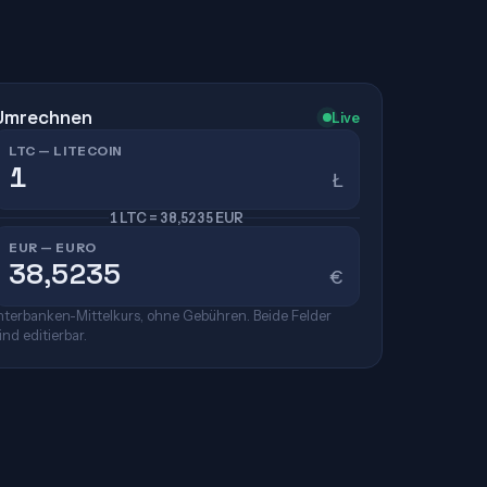
Umrechnen
Live
LTC — LITECOIN
Ł
1 LTC = 38,5235 EUR
EUR — EURO
€
nterbanken-Mittelkurs, ohne Gebühren. Beide Felder
ind editierbar.