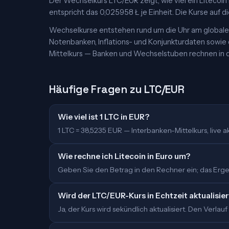
Der Wechselkurs LTC/EUR zeigt, wie viel ein Litecoin 
entspricht das 0,025958 Ł je Einheit. Die Kurse auf di
Wechselkurse entstehen rund um die Uhr am globalen
Notenbanken, Inflations- und Konjunkturdaten sowie
Mittelkurs — Banken und Wechselstuben rechnen in d
Häufige Fragen zu LTC/EUR
Wie viel ist 1 LTC in EUR?
1 LTC = 38,5235 EUR — Interbanken-Mittelkurs, live akt
Wie rechne ich Litecoin in Euro um?
Geben Sie den Betrag in den Rechner ein; das Ergebn
Wird der LTC/EUR-Kurs in Echtzeit aktualisie
Ja, der Kurs wird sekündlich aktualisiert. Den Verlauf