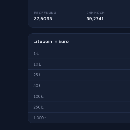
ERÖFFNUNG
24H HOCH
37,8063
39,2741
Litecoin in Euro
1 Ł
10 Ł
25 Ł
50 Ł
100 Ł
250 Ł
1.000 Ł