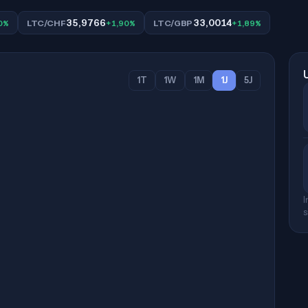
35,9766
33,0014
0%
LTC/CHF
+1,90%
LTC/GBP
+1,89%
1T
1W
1M
1J
5J
I
s