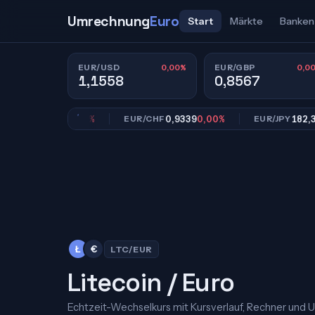
Umrechnung
Euro
Start
Märkte
Banken
0,00%
0,0
EUR/USD
EUR/GBP
1,1558
0,8567
0,8567
0,00%
0,9339
0,00%
182,39
0,
GBP
EUR/CHF
EUR/JPY
Ł
€
LTC/EUR
Litecoin / Euro
Echtzeit-Wechselkurs mit Kursverlauf, Rechner und 