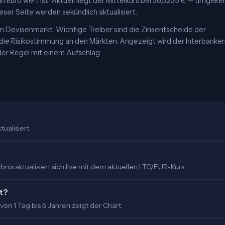
in Euro wert ist. Aktuell liegt der Mittelkurs bei 38,5235 € — umgeke
eser Seite werden sekündlich aktualisiert.
 Devisenmarkt. Wichtige Treiber sind die Zinsentscheide der
 die Risikostimmung an den Märkten. Angezeigt wird der Interbanke
er Regel mit einem Aufschlag.
ualisiert.
is aktualisiert sich live mit dem aktuellen LTC/EUR-Kurs.
rt?
 von 1 Tag bis 5 Jahren zeigt der Chart.