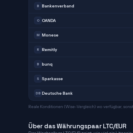
Bankenverband
B
OANDA
O
Monese
M
Remitly
R
bunq
B
Sparkasse
S
Deutsche Bank
DB
Reale Konditionen (Wise-Vergleich) wo verfügbar, sonst
Über das Währungspaar LTC/EUR