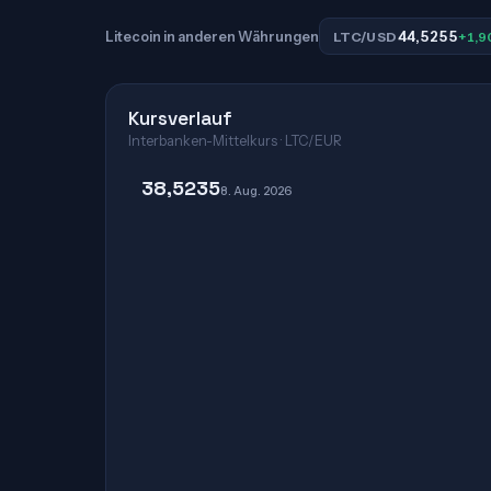
44,5255
Litecoin in anderen Währungen
LTC/USD
+1,9
Kursverlauf
Interbanken-Mittelkurs · LTC/EUR
38,5235
8. Aug. 2026