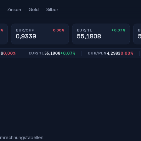
Zinsen
Gold
Silber
0%
0,00%
+0,07%
EUR/CHF
EUR/TL
B
0,9339
55,1808
00%
55,1808
+0,07%
4,2993
0,00%
EUR/TL
EUR/PLN
EU
Umrechnungstabellen.