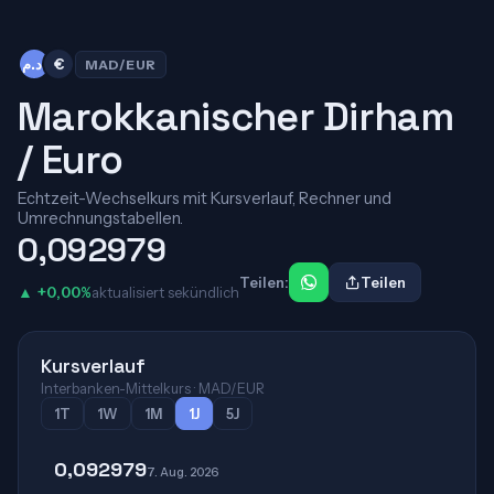
د.م.
€
MAD/EUR
Marokkanischer Dirham
/ Euro
Echtzeit-Wechselkurs mit Kursverlauf, Rechner und
Umrechnungstabellen.
0,092979
Teilen:
Teilen
▲ +0,00%
aktualisiert sekündlich
Kursverlauf
Interbanken-Mittelkurs · MAD/EUR
1T
1W
1M
1J
5J
0,092979
7. Aug. 2026