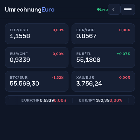
Umrechnung
Euro
☾
Live
0,00%
0,00%
EUR/USD
EUR/GBP
1,1558
0,8567
0,00%
+0,07%
EUR/CHF
EUR/TL
0,9339
55,1808
-1,32%
0,00%
BTC/EUR
XAU/EUR
55.569,30
3.756,24
0%
0,9339
0,00%
182,39
0,00%
EUR/CHF
EUR/JPY
EUR/