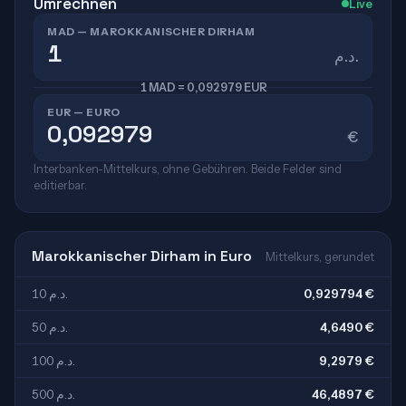
Umrechnen
Live
MAD — MAROKKANISCHER DIRHAM
د.م.
1 MAD = 0,092979 EUR
EUR — EURO
€
Interbanken-Mittelkurs, ohne Gebühren. Beide Felder sind
editierbar.
Marokkanischer Dirham in Euro
Mittelkurs, gerundet
10 د.م.
0,929794 €
50 د.م.
4,6490 €
100 د.م.
9,2979 €
500 د.م.
46,4897 €