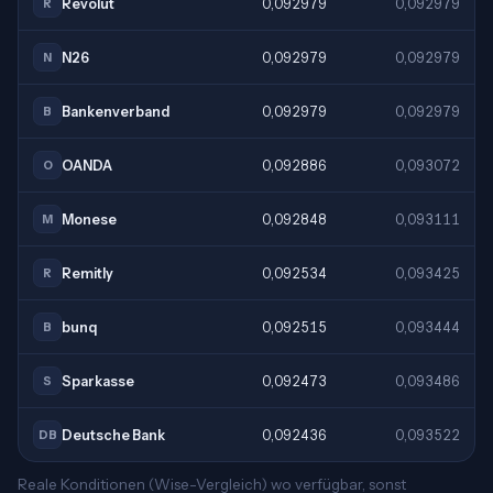
Revolut
0,092979
0,092979
R
N26
0,092979
0,092979
N
Bankenverband
0,092979
0,092979
B
OANDA
0,092886
0,093072
O
Monese
0,092848
0,093111
M
Remitly
0,092534
0,093425
R
bunq
0,092515
0,093444
B
Sparkasse
0,092473
0,093486
S
Deutsche Bank
0,092436
0,093522
DB
Reale Konditionen (Wise-Vergleich) wo verfügbar, sonst