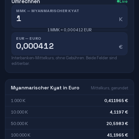
Umrechnen
Live
MMK — MYANMARISCHER KYAT
K
1 MMK = 0,000412 EUR
EUR — EURO
€
Interbanken-Mittelkurs, ohne Gebühren. Beide Felder sind
editierbar.
Myanmarischer Kyat in Euro
Mittelkurs, gerundet
1.000 K
0,411965 €
10.000 K
4,1197 €
50.000 K
20,5983 €
100.000 K
41,1965 €