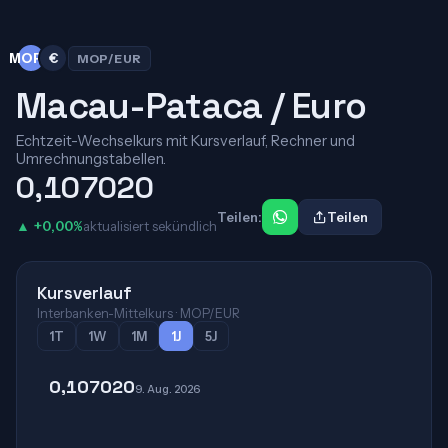
MOP$
€
MOP/EUR
Macau-Pataca / Euro
Echtzeit-Wechselkurs mit Kursverlauf, Rechner und
Umrechnungstabellen.
0,107020
Teilen:
Teilen
▲ +0,00%
aktualisiert sekündlich
Kursverlauf
Interbanken-Mittelkurs · MOP/EUR
1T
1W
1M
1J
5J
0,107020
9. Aug. 2026