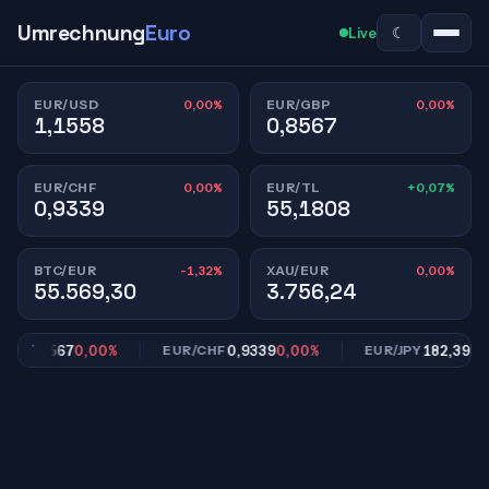
Umrechnung
Euro
☾
Live
0,00%
0,00%
EUR/USD
EUR/GBP
1,1558
0,8567
0,00%
+0,07%
EUR/CHF
EUR/TL
0,9339
55,1808
-1,32%
0,00%
BTC/EUR
XAU/EUR
55.569,30
3.756,24
0,8567
0,00%
0,9339
0,00%
182,39
0,00
P
EUR/CHF
EUR/JPY