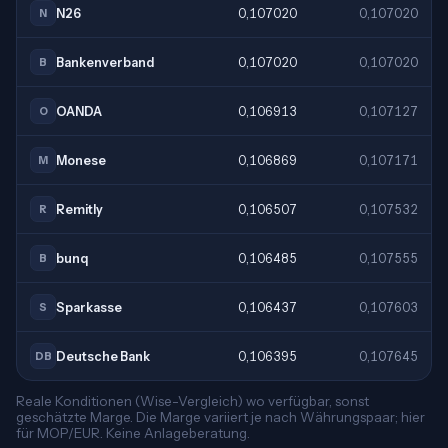
N26
0,107020
0,107020
N
Bankenverband
0,107020
0,107020
B
OANDA
0,106913
0,107127
O
Monese
0,106869
0,107171
M
Remitly
0,106507
0,107532
R
bunq
0,106485
0,107555
B
Sparkasse
0,106437
0,107603
S
Deutsche Bank
0,106395
0,107645
DB
Reale Konditionen (Wise-Vergleich) wo verfügbar, sonst
geschätzte Marge. Die Marge variiert je nach Währungspaar; hier
für MOP/EUR. Keine Anlageberatung.