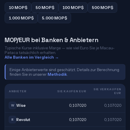
10 MOP$
50 MOP$
100 MOP$
500 MOP$
1.000 MOP$
5.000 MOP$
MOP/EUR bei Banken & Anbietern
Typische Kurse inklusive Marge — wie viel Euro Sie je Macau-
Pataca tatsächlich erhalten.
Alle Banken im Vergleich →
Einige Anbieterwerte sind geschätzt. Details zur Berechnung
finden Sie in unserer
Methodik
.
SIE VERKAUFEN
ANBIETER
SIE KAUFEN EUR
EUR
Wise
0,107020
0,107020
W
Revolut
0,107020
0,107020
R