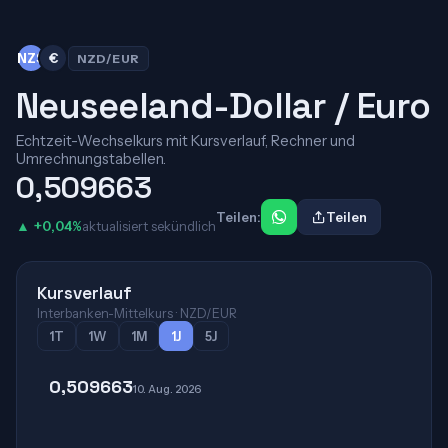
NZ$
€
NZD/EUR
Neuseeland-Dollar / Euro
Echtzeit-Wechselkurs mit Kursverlauf, Rechner und
Umrechnungstabellen.
0,509663
Teilen:
Teilen
▲ +0,04%
aktualisiert sekündlich
Kursverlauf
Interbanken-Mittelkurs · NZD/EUR
1T
1W
1M
1J
5J
0,509663
10. Aug. 2026