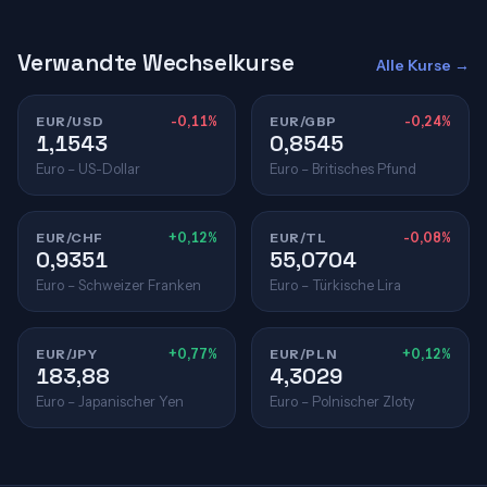
Verwandte Wechselkurse
Alle Kurse →
EUR/USD
-0,11%
EUR/GBP
-0,24%
1,1543
0,8545
Euro – US-Dollar
Euro – Britisches Pfund
EUR/CHF
+0,12%
EUR/TL
-0,08%
0,9351
55,0704
Euro – Schweizer Franken
Euro – Türkische Lira
EUR/JPY
+0,77%
EUR/PLN
+0,12%
183,88
4,3029
Euro – Japanischer Yen
Euro – Polnischer Zloty