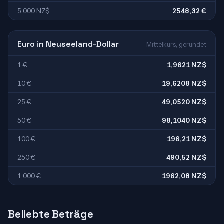
5.000 NZ$
2548,32 €
Euro in Neuseeland-Dollar
Mittelkurs, gerundet
1 €
1,9621 NZ$
10 €
19,6208 NZ$
25 €
49,0520 NZ$
50 €
98,1040 NZ$
100 €
196,21 NZ$
250 €
490,52 NZ$
1.000 €
1962,08 NZ$
Beliebte Beträge