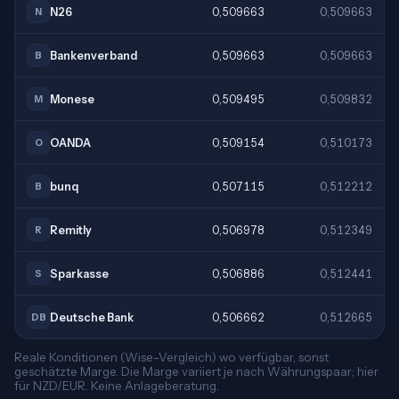
N26
0,509663
0,509663
N
Bankenverband
0,509663
0,509663
B
Monese
0,509495
0,509832
M
OANDA
0,509154
0,510173
O
bunq
0,507115
0,512212
B
Remitly
0,506978
0,512349
R
Sparkasse
0,506886
0,512441
S
Deutsche Bank
0,506662
0,512665
DB
Reale Konditionen (Wise-Vergleich) wo verfügbar, sonst
geschätzte Marge. Die Marge variiert je nach Währungspaar; hier
für NZD/EUR. Keine Anlageberatung.