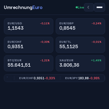
Umrechnung
Euro
☾
Live
-0,11%
-0,24%
EUR/USD
EUR/GBP
1,1543
0,8545
-0,33%
-0,01%
EUR/CHF
EUR/TL
0,9351
55,1125
-1,21%
+1,49%
BTC/EUR
XAU/EUR
55.641,51
3.806,36
24%
0,9351
-0,33%
183,88
-0,99%
EUR/CHF
EUR/JPY
EU