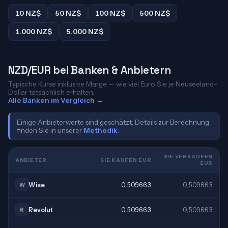
10 NZ$
50 NZ$
100 NZ$
500 NZ$
1.000 NZ$
5.000 NZ$
NZD/EUR bei Banken & Anbietern
Typische Kurse inklusive Marge — wie viel Euro Sie je Neuseeland-
Dollar tatsächlich erhalten.
Alle Banken im Vergleich →
Einige Anbieterwerte sind geschätzt. Details zur Berechnung
finden Sie in unserer
Methodik
.
SIE VERKAUFEN
ANBIETER
SIE KAUFEN EUR
EUR
Wise
0,509663
0,509663
W
Revolut
0,509663
0,509663
R