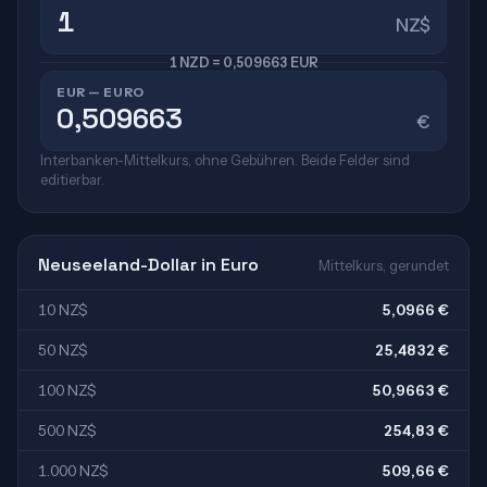
NZ$
1 NZD = 0,509663 EUR
EUR — EURO
€
Interbanken-Mittelkurs, ohne Gebühren. Beide Felder sind
editierbar.
Neuseeland-Dollar in Euro
Mittelkurs, gerundet
10 NZ$
5,0966 €
50 NZ$
25,4832 €
100 NZ$
50,9663 €
500 NZ$
254,83 €
1.000 NZ$
509,66 €