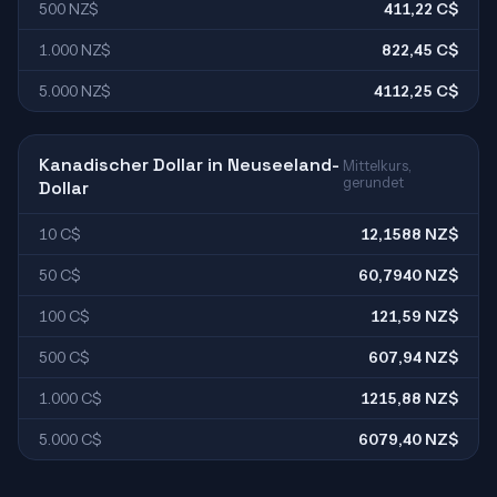
500 NZ$
411,22 C$
1.000 NZ$
822,45 C$
5.000 NZ$
4112,25 C$
Kanadischer Dollar in Neuseeland-
Mittelkurs,
gerundet
Dollar
10 C$
12,1588 NZ$
50 C$
60,7940 NZ$
100 C$
121,59 NZ$
500 C$
607,94 NZ$
1.000 C$
1215,88 NZ$
5.000 C$
6079,40 NZ$