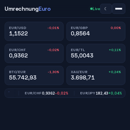
Umrechnung
Euro
☾
Live
-0,01%
0,00%
EUR/USD
EUR/GBP
1,1522
0,8564
-0,02%
+0,11%
EUR/CHF
EUR/TL
0,9362
55,0043
-1,30%
+0,24%
BTC/EUR
XAU/EUR
55.742,93
3.698,71
,00%
0,9362
-0,02%
182,43
+0,04%
EUR/CHF
EUR/JPY