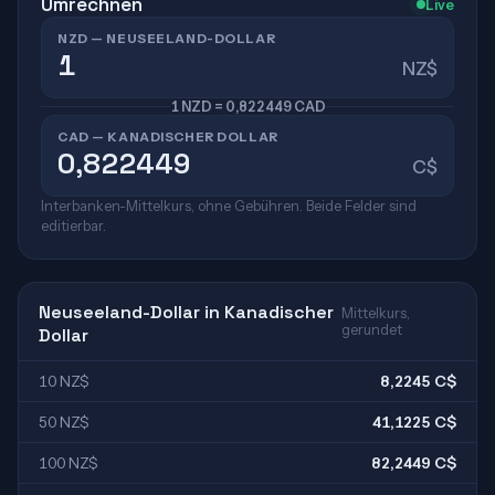
Umrechnen
Live
NZD — NEUSEELAND-DOLLAR
NZ$
1 NZD = 0,822449 CAD
CAD — KANADISCHER DOLLAR
C$
Interbanken-Mittelkurs, ohne Gebühren. Beide Felder sind
editierbar.
Neuseeland-Dollar in Kanadischer
Mittelkurs,
gerundet
Dollar
10 NZ$
8,2245 C$
50 NZ$
41,1225 C$
100 NZ$
82,2449 C$