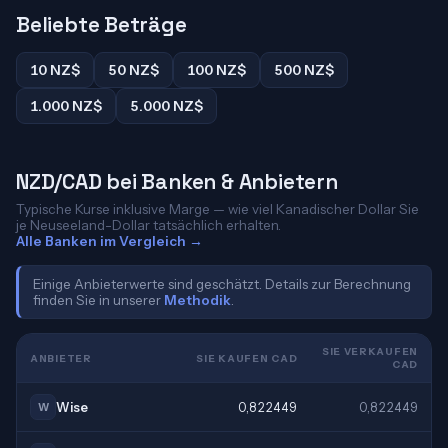
Beliebte Beträge
10 NZ$
50 NZ$
100 NZ$
500 NZ$
1.000 NZ$
5.000 NZ$
NZD/CAD bei Banken & Anbietern
Typische Kurse inklusive Marge — wie viel Kanadischer Dollar Sie
je Neuseeland-Dollar tatsächlich erhalten.
Alle Banken im Vergleich →
Einige Anbieterwerte sind geschätzt. Details zur Berechnung
finden Sie in unserer
Methodik
.
SIE VERKAUFEN
ANBIETER
SIE KAUFEN CAD
CAD
Wise
0,822449
0,822449
W