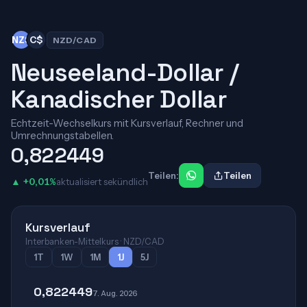
NZ$
C$
NZD/CAD
Neuseeland-Dollar /
Kanadischer Dollar
Echtzeit-Wechselkurs mit Kursverlauf, Rechner und
Umrechnungstabellen.
0,822449
Teilen:
Teilen
▲ +0,01%
aktualisiert sekündlich
Kursverlauf
Interbanken-Mittelkurs · NZD/CAD
1T
1W
1M
1J
5J
0,822449
7. Aug. 2026