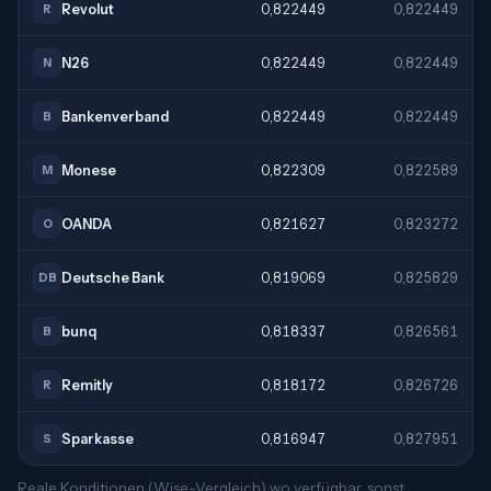
Revolut
0,822449
0,822449
R
N26
0,822449
0,822449
N
Bankenverband
0,822449
0,822449
B
Monese
0,822309
0,822589
M
OANDA
0,821627
0,823272
O
Deutsche Bank
0,819069
0,825829
DB
bunq
0,818337
0,826561
B
Remitly
0,818172
0,826726
R
Sparkasse
0,816947
0,827951
S
Reale Konditionen (Wise-Vergleich) wo verfügbar, sonst