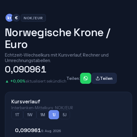
kr
€
NOK/EUR
Norwegische Krone /
Euro
Echtzeit-Wechselkurs mit Kursverlauf, Rechner und
Umrechnungstabellen.
0,090961
Teilen:
Teilen
▲ +0,00%
aktualisiert sekündlich
Kursverlauf
Interbanken-Mittelkurs · NOK/EUR
1T
1W
1M
1J
5J
0,090961
9. Aug. 2026