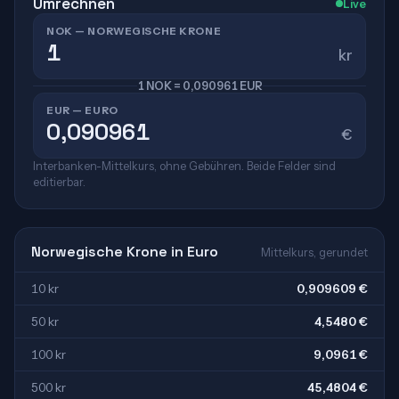
Umrechnen
Live
NOK — NORWEGISCHE KRONE
kr
1 NOK = 0,090961 EUR
EUR — EURO
€
Interbanken-Mittelkurs, ohne Gebühren. Beide Felder sind
editierbar.
Norwegische Krone in Euro
Mittelkurs, gerundet
10 kr
0,909609 €
50 kr
4,5480 €
100 kr
9,0961 €
500 kr
45,4804 €