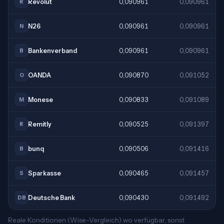
Revolut
0,090961
0,090961
R
N26
0,090961
0,090961
N
Bankenverband
0,090961
0,090961
B
OANDA
0,090870
0,091052
O
Monese
0,090833
0,091089
M
Remitly
0,090525
0,091397
R
bunq
0,090506
0,091416
B
Sparkasse
0,090465
0,091457
S
Deutsche Bank
0,090430
0,091492
DB
Reale Konditionen (Wise-Vergleich) wo verfügbar, sonst