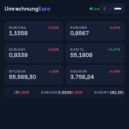
Umrechnung
Euro
☾
Live
0,00%
0,00%
EUR/USD
EUR/GBP
1,1558
0,8567
0,00%
+0,07%
EUR/CHF
EUR/TL
0,9339
55,1808
-1,32%
0,00%
BTC/EUR
XAU/EUR
55.569,30
3.756,24
0,8567
0,00%
0,9339
0,00%
182,39
0,00%
EUR/CHF
EUR/JPY