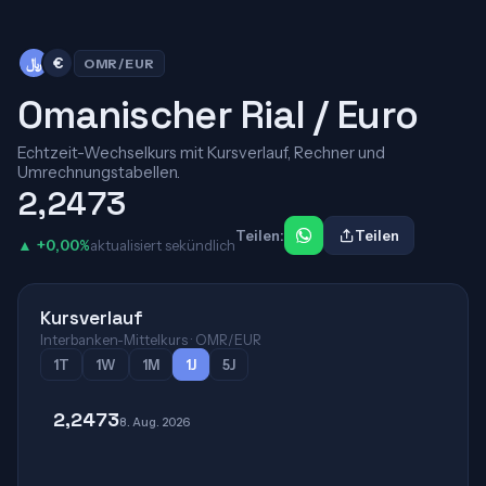
﷼
€
OMR/EUR
Omanischer Rial / Euro
Echtzeit-Wechselkurs mit Kursverlauf, Rechner und
Umrechnungstabellen.
2,2473
Teilen:
Teilen
▲ +0,00%
aktualisiert sekündlich
Kursverlauf
Interbanken-Mittelkurs · OMR/EUR
1T
1W
1M
1J
5J
2,2473
8. Aug. 2026