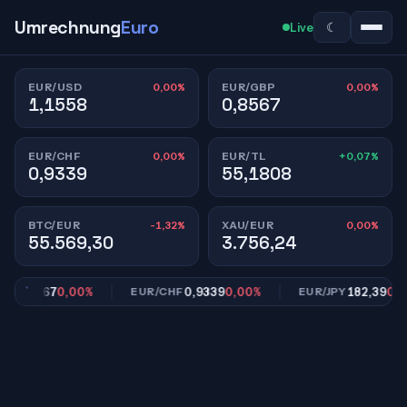
Umrechnung
Euro
☾
Live
0,00%
0,00%
EUR/USD
EUR/GBP
1,1558
0,8567
0,00%
+0,07%
EUR/CHF
EUR/TL
0,9339
55,1808
-1,32%
0,00%
BTC/EUR
XAU/EUR
55.569,30
3.756,24
0,8567
0,00%
0,9339
0,00%
182,39
0,00%
P
EUR/CHF
EUR/JPY