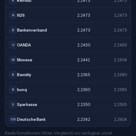
Revolut
2,2473
2,2473
R
N26
2,2473
2,2473
N
Bankenverband
2,2473
2,2473
B
OANDA
2,2450
2,2495
O
Monese
2,2441
2,2504
M
Remitly
2,2365
2,2580
R
bunq
2,2360
2,2585
B
Sparkasse
2,2350
2,2595
S
Deutsche Bank
2,2342
2,2604
DB
Reale Konditionen (Wise-Vergleich) wo verfügbar, sonst