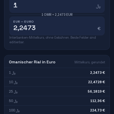
﷼
1 OMR = 2,2473 EUR
EUR — EURO
€
Interbanken-Mittelkurs, ohne Gebühren. Beide Felder sind
editierbar.
Omanischer Rial in Euro
Mittelkurs, gerundet
1 ﷼
2,2473 €
10 ﷼
22,4728 €
25 ﷼
56,1819 €
50 ﷼
112,36 €
100 ﷼
224,73 €