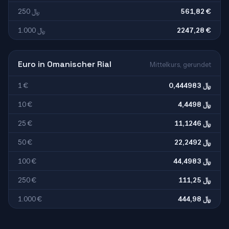
250 ﷼
561,82 €
1.000 ﷼
2247,28 €
Euro in Omanischer Rial
Mittelkurs, gerundet
1 €
0,444983 ﷼
10 €
4,4498 ﷼
25 €
11,1246 ﷼
50 €
22,2492 ﷼
100 €
44,4983 ﷼
250 €
111,25 ﷼
1.000 €
444,98 ﷼