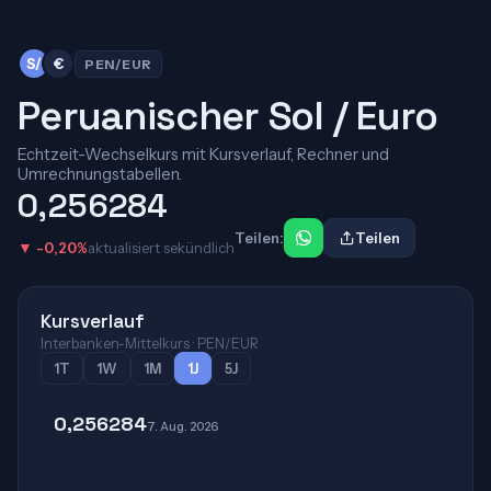
S/
€
PEN/EUR
Peruanischer Sol / Euro
Echtzeit-Wechselkurs mit Kursverlauf, Rechner und
Umrechnungstabellen.
0,256284
Teilen:
Teilen
▼ -0,20%
aktualisiert sekündlich
Kursverlauf
Interbanken-Mittelkurs · PEN/EUR
1T
1W
1M
1J
5J
0,256284
7. Aug. 2026