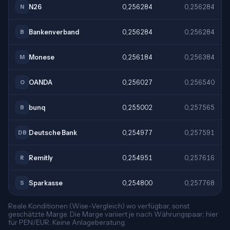
N26
0,256284
0,256284
N
Bankenverband
0,256284
0,256284
B
Monese
0,256184
0,256384
M
OANDA
0,256027
0,256540
O
bunq
0,255002
0,257565
B
Deutsche Bank
0,254977
0,257591
DB
Remitly
0,254951
0,257616
R
Sparkasse
0,254800
0,257768
S
Reale Konditionen (Wise-Vergleich) wo verfügbar, sonst
geschätzte Marge. Die Marge variiert je nach Währungspaar; hier
für PEN/EUR. Keine Anlageberatung.