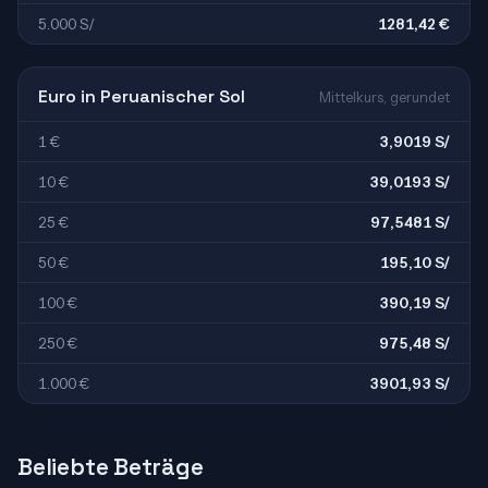
5.000 S/
1281,42 €
Euro in Peruanischer Sol
Mittelkurs, gerundet
1 €
3,9019 S/
10 €
39,0193 S/
25 €
97,5481 S/
50 €
195,10 S/
100 €
390,19 S/
250 €
975,48 S/
1.000 €
3901,93 S/
Beliebte Beträge