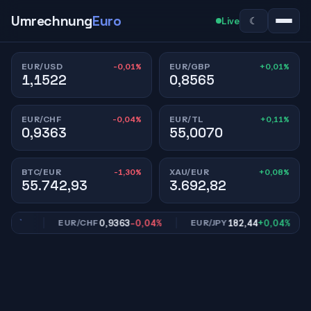
Umrechnung
Euro
☾
Live
-0,01%
+0,01%
EUR/USD
EUR/GBP
1,1522
0,8565
-0,04%
+0,11%
EUR/CHF
EUR/TL
0,9363
55,0070
-1,30%
+0,08%
BTC/EUR
XAU/EUR
55.742,93
3.692,82
,01%
0,9363
-0,04%
182,44
+0,04%
EUR/CHF
EUR/JPY