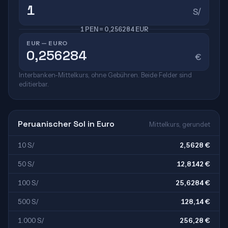
S/
1 PEN = 0,256284 EUR
EUR — EURO
€
Interbanken-Mittelkurs, ohne Gebühren. Beide Felder sind
editierbar.
Peruanischer Sol in Euro
Mittelkurs, gerundet
10 S/
2,5628 €
50 S/
12,8142 €
100 S/
25,6284 €
500 S/
128,14 €
1.000 S/
256,28 €