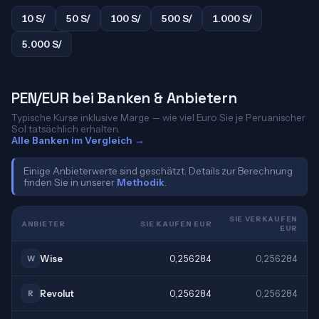
10 S/
50 S/
100 S/
500 S/
1.000 S/
5.000 S/
PEN/EUR bei Banken & Anbietern
Typische Kurse inklusive Marge — wie viel Euro Sie je Peruanischer
Sol tatsächlich erhalten.
Alle Banken im Vergleich →
Einige Anbieterwerte sind geschätzt. Details zur Berechnung
finden Sie in unserer
Methodik
.
SIE VERKAUFEN
ANBIETER
SIE KAUFEN EUR
EUR
Wise
0,256284
0,256284
W
Revolut
0,256284
0,256284
R