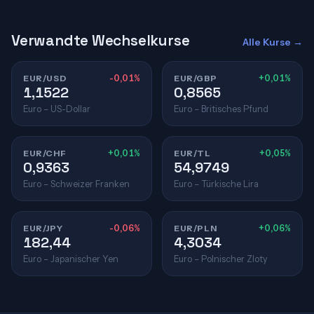
Verwandte Wechselkurse
Alle Kurse →
EUR/USD
-0,01%
EUR/GBP
+0,01%
1,1522
0,8565
Euro – US-Dollar
Euro – Britisches Pfund
EUR/CHF
+0,01%
EUR/TL
+0,05%
0,9363
54,9749
Euro – Schweizer Franken
Euro – Türkische Lira
EUR/JPY
-0,06%
EUR/PLN
+0,06%
182,44
4,3034
Euro – Japanischer Yen
Euro – Polnischer Zloty