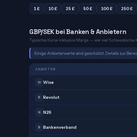
1 £
10 £
25 £
50 £
100 £
250 £
GBP/SEK bei Banken & Anbietern
Typische Kurse inklusive Marge — wie viel Schwedische Kr
Einige Anbieterwerte sind geschätzt. Details zur Ber
ANBIETER
Wise
W
Revolut
R
N26
N
Bankenverband
B