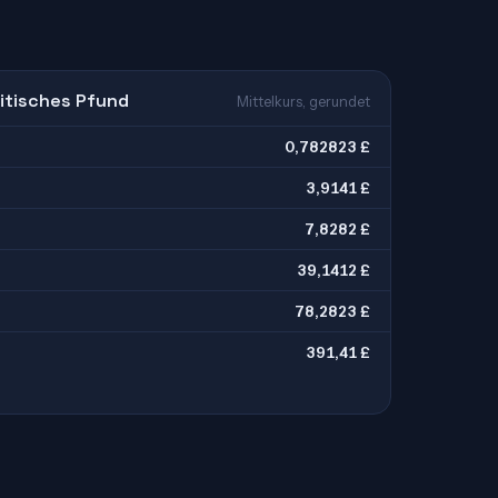
itisches Pfund
Mittelkurs, gerundet
0,782823 £
3,9141 £
7,8282 £
39,1412 £
78,2823 £
391,41 £