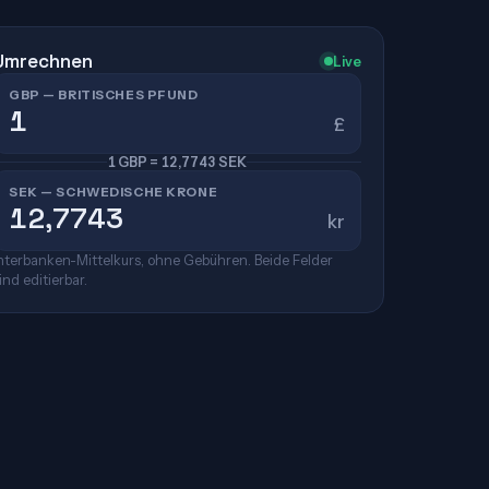
Umrechnen
Live
GBP — BRITISCHES PFUND
£
1 GBP = 12,7743 SEK
SEK — SCHWEDISCHE KRONE
kr
nterbanken-Mittelkurs, ohne Gebühren. Beide Felder
ind editierbar.