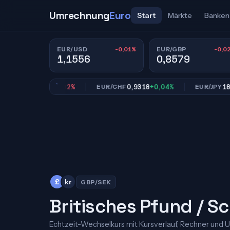
Umrechnung
Euro
Start
Märkte
Banken
-0,01%
-0,0
EUR/USD
EUR/GBP
1,1556
0,8579
0,8579
-0,02%
0,9318
+0,04%
182,19
GBP
EUR/CHF
EUR/JPY
£
kr
GBP/SEK
Britisches Pfund / 
Echtzeit-Wechselkurs mit Kursverlauf, Rechner und 