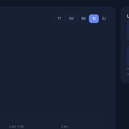
1T
1W
1M
1J
5J
I
s
24H TIEF
24H