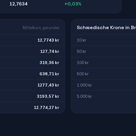
12,7634
+0,03%
Schwedische Krone in Br
Mittelkurs, gerundet
12,7743 kr
10 kr
127,74 kr
50 kr
319,36 kr
100 kr
638,71 kr
500 kr
1277,43 kr
1.000 kr
3193,57 kr
5.000 kr
12.774,27 kr