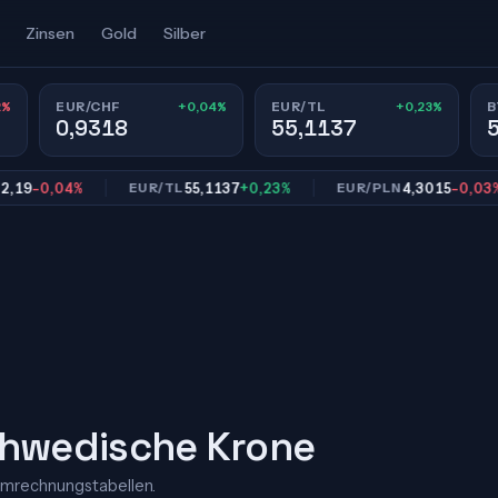
Zinsen
Gold
Silber
2%
+0,04%
+0,23%
EUR/CHF
EUR/TL
B
0,9318
55,1137
-0,04%
55,1137
+0,23%
4,3015
-0,03%
EUR/TL
EUR/PLN
Schwedische Krone
Umrechnungstabellen.