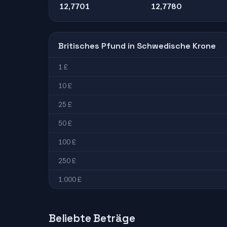
12,7701
12,7780
Britisches Pfund in Schwedische Krone
1 £
10 £
25 £
50 £
100 £
250 £
1.000 £
Beliebte Beträge