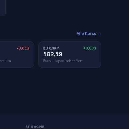
Alle Kurse →
-0,01%
EUR/JPY
+0,03%
182,19
he Lira
Euro – Japanischer Yen
SPRACHE