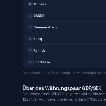
Monese
M
OANDA
O
Commerzbank
C
bunq
B
Remitly
R
Sparkasse
S
Reale Konditionen (Wise-Vergleich) wo verfügbar, sonst
Über das Währungspaar GBP/SEK
Der Wechselkurs GBP/SEK zeigt, wie viel ein Britische
12,7743 kr — umgekehrt entspricht das 0,078282 £ je E