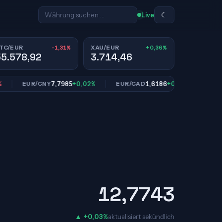
☾
Live
-1,31%
+0,36%
TC/EUR
XAU/EUR
55.578,92
3.714,46
7,7985
+0,02%
1,6186
+0,01%
EUR/CNY
EUR/CAD
EUR/SEK
12,7743
▲ +0,03%
aktualisiert sekündlich