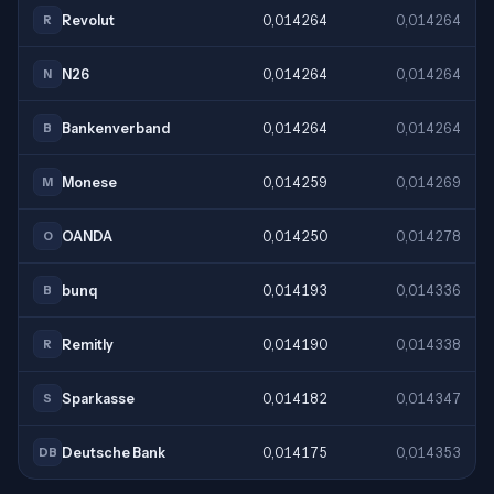
Revolut
0,014264
0,014264
R
N26
0,014264
0,014264
N
Bankenverband
0,014264
0,014264
B
Monese
0,014259
0,014269
M
OANDA
0,014250
0,014278
O
bunq
0,014193
0,014336
B
Remitly
0,014190
0,014338
R
Sparkasse
0,014182
0,014347
S
Deutsche Bank
0,014175
0,014353
DB