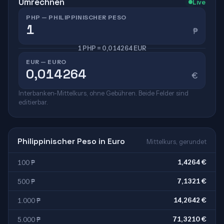
Umrechnen
Live
PHP — PHILIPPINISCHER PESO
₱
1 PHP = 0,014264 EUR
EUR — EURO
€
Interbanken-Mittelkurs, ohne Gebühren. Beide Felder sind
editierbar.
Philippinischer Peso in Euro
Mittelkurs, gerundet
1,4264 €
100 ₱
7,1321 €
500 ₱
14,2642 €
1.000 ₱
71,3210 €
5.000 ₱