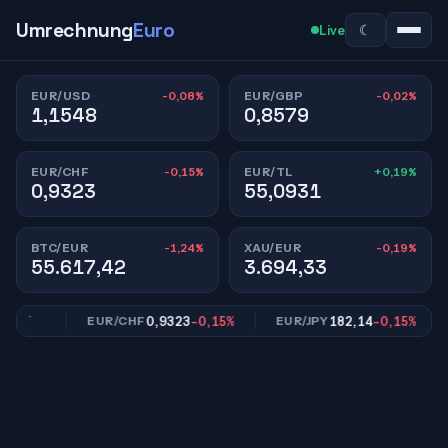
Umrechnung
Euro
☾
Live
-0,08%
-0,02%
EUR/USD
EUR/GBP
1,1548
0,8579
-0,15%
+0,19%
EUR/CHF
EUR/TL
0,9323
55,0931
-1,24%
-0,19%
BTC/EUR
XAU/EUR
55.617,42
3.694,33
,02%
0,9323
-0,15%
182,14
-0,15%
EUR/CHF
EUR/JPY
E