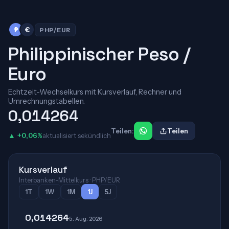
₱
€
PHP/EUR
Philippinischer Peso /
Euro
Echtzeit-Wechselkurs mit Kursverlauf, Rechner und
Umrechnungstabellen.
0,014264
Teilen:
Teilen
▲ +0,06%
aktualisiert sekündlich
Kursverlauf
Interbanken-Mittelkurs · PHP/EUR
1T
1W
1M
1J
5J
0,014264
5. Aug. 2026