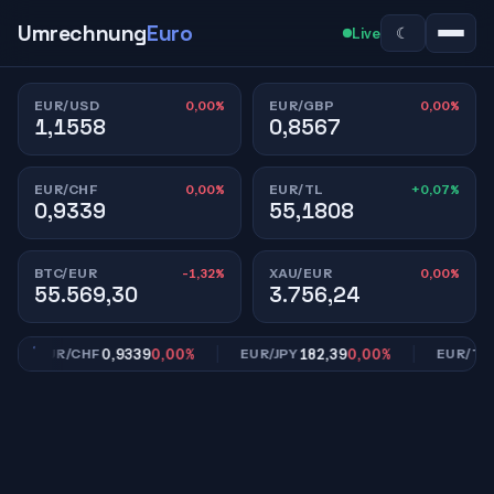
Umrechnung
Euro
☾
Live
0,00%
0,00%
EUR/USD
EUR/GBP
1,1558
0,8567
0,00%
+0,07%
EUR/CHF
EUR/TL
0,9339
55,1808
-1,32%
0,00%
BTC/EUR
XAU/EUR
55.569,30
3.756,24
0,9339
0,00%
182,39
0,00%
55
EUR/CHF
EUR/JPY
EUR/TL