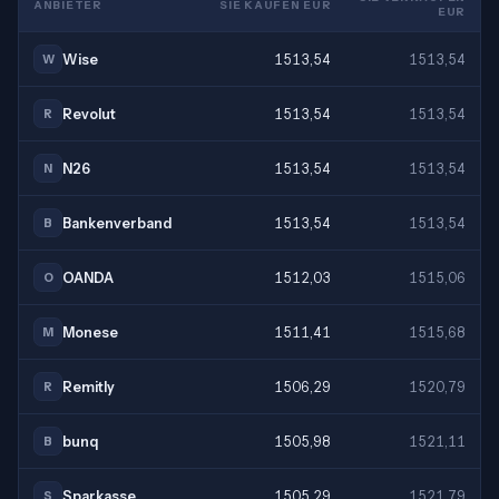
ANBIETER
SIE KAUFEN EUR
EUR
Wise
1513,54
1513,54
W
Revolut
1513,54
1513,54
R
N26
1513,54
1513,54
N
Bankenverband
1513,54
1513,54
B
OANDA
1512,03
1515,06
O
Monese
1511,41
1515,68
M
Remitly
1506,29
1520,79
R
bunq
1505,98
1521,11
B
Sparkasse
1505,29
1521,79
S