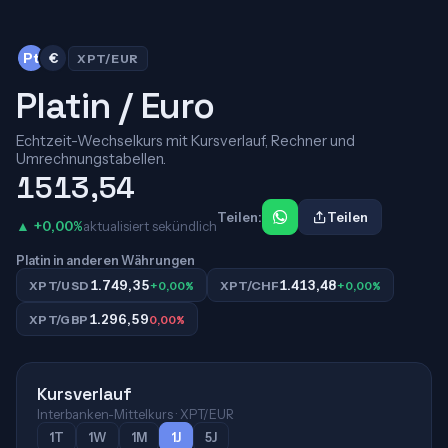
Pt
€
XPT/EUR
Platin / Euro
Echtzeit-Wechselkurs mit Kursverlauf, Rechner und
Umrechnungstabellen.
1513,54
Teilen:
Teilen
▲ +0,00%
aktualisiert sekündlich
Platin in anderen Währungen
1.749,35
1.413,48
XPT/USD
+0,00%
XPT/CHF
+0,00%
1.296,59
XPT/GBP
0,00%
Kursverlauf
Interbanken-Mittelkurs · XPT/EUR
1T
1W
1M
1J
5J