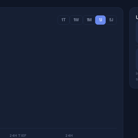
1T
1W
1M
1J
5J
I
s
24H TIEF
24H