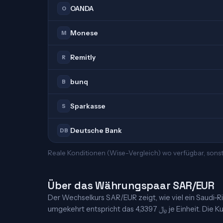
OANDA
O
Monese
M
Remitly
R
bunq
B
Sparkasse
S
Deutsche Bank
DB
Reale Konditionen (Wise-Vergleich) wo verfügbar, sons
Über das Währungspaar SAR/EUR
Der Wechselkurs SAR/EUR zeigt, wie viel ein Saudi-Riya
umgekehrt entspricht das 4