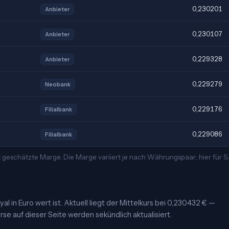
0,230201
Anbieter
0,230107
Anbieter
0,229328
Anbieter
0,229279
Neobank
0,229176
Filialbank
0,229086
Filialbank
t geschätzte Marge. Die Marge variiert je nach Währungspaar; hier für
l in Euro wert ist. Aktuell liegt der Mittelkurs bei 0,230432 € —
,3397 ﷼ je Einheit. Die Kurse auf dieser Seite werden sekündlich aktualisiert.