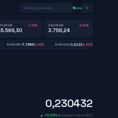
☾
Live
-1,32%
0,00%
TC/EUR
XAU/EUR
55.569,30
3.756,24
7,7989
0,00%
1,6113
0,00%
10,9
EUR/CNY
EUR/CAD
EUR/SEK
0,230432
▲ +0,00%
aktualisiert sekündlich