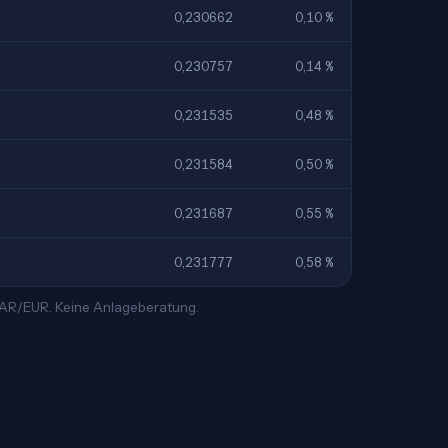
0,230662
0,10 %
0,230757
0,14 %
0,231535
0,48 %
0,231584
0,50 %
0,231687
0,55 %
0,231777
0,58 %
 SAR/EUR. Keine Anlageberatung.