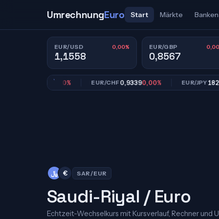
Umrechnung
Euro
Start
Märkte
Banken
0,00%
0,0
EUR/USD
EUR/GBP
1,1558
0,8567
0,8567
0,00%
0,9339
0,00%
182,39
0
/GBP
EUR/CHF
EUR/JPY
﷼
€
SAR/EUR
Saudi-Riyal / Euro
Echtzeit-Wechselkurs mit Kursverlauf, Rechner und 