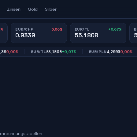
Zinsen
Gold
Silber
0%
0,00%
+0,07%
EUR/CHF
EUR/TL
B
0,9339
55,1808
,00%
55,1808
+0,07%
4,2993
0,00%
EUR/TL
EUR/PLN
Umrechnungstabellen.