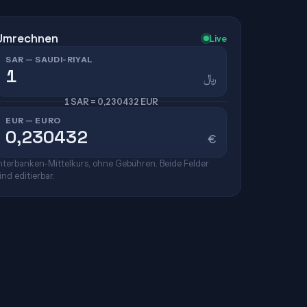
Umrechnen
Live
SAR — SAUDI-RIYAL
﷼
1 SAR = 0,230432 EUR
EUR — EURO
€
nterbanken-Mittelkurs, ohne Gebühren. Beide Felder
ind editierbar.