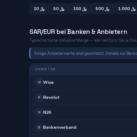
1.000 ﷼
500 ﷼
100 ﷼
50 ﷼
10 ﷼
SAR/EUR bei Banken & Anbietern
Typische Kurse inklusive Marge — wie viel Euro Sie je Sau
Einige Anbieterwerte sind geschätzt. Details zur Ber
ANBIETER
Wise
W
Revolut
R
N26
N
Bankenverband
B