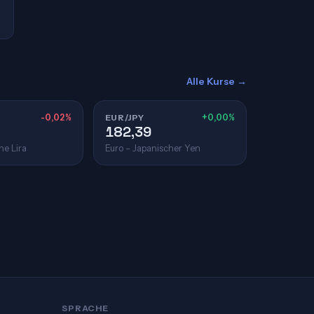
Alle Kurse →
-0,02%
EUR/JPY
+0,00%
182,39
he Lira
Euro – Japanischer Yen
SPRACHE