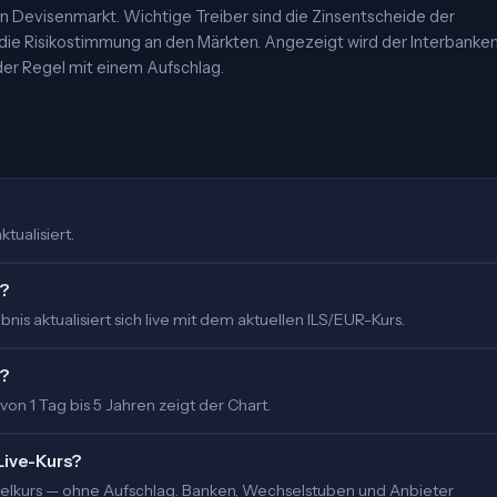
 Devisenmarkt. Wichtige Treiber sind die Zinsentscheide der
 die Risikostimmung an den Märkten. Angezeigt wird der Interbanke
er Regel mit einem Aufschlag.
tualisiert.
m?
is aktualisiert sich live mit dem aktuellen ILS/EUR-Kurs.
t?
 von 1 Tag bis 5 Jahren zeigt der Chart.
Live-Kurs?
ittelkurs — ohne Aufschlag. Banken, Wechselstuben und Anbieter