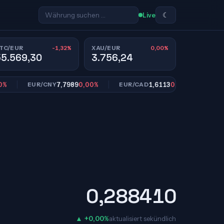
☾
Live
-1,32%
0,00%
TC/EUR
XAU/EUR
55.569,30
3.756,24
7,7989
0,00%
1,6113
0,00%
EUR/CNY
EUR/CAD
EUR/SEK
0,288410
▲ +0,00%
aktualisiert sekündlich