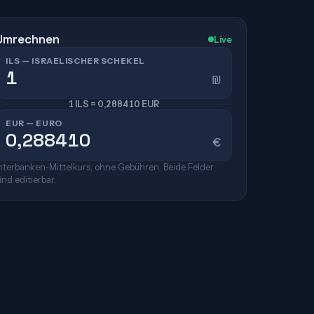
Umrechnen
Live
ILS — ISRAELISCHER SCHEKEL
₪
1 ILS = 0,288410 EUR
EUR — EURO
€
nterbanken-Mittelkurs, ohne Gebühren. Beide Felder
ind editierbar.