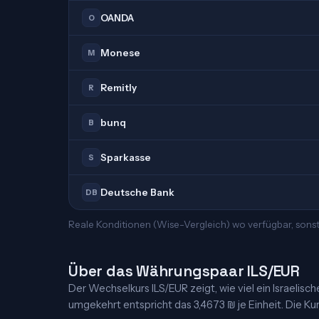
OANDA
O
Monese
M
Remitly
R
bunq
B
Sparkasse
S
Deutsche Bank
DB
Reale Konditionen (Wise-Vergleich) wo verfügbar, sonst
Über das Währungspaar ILS/EUR
Der Wechselkurs ILS/EUR zeigt, wie viel ein Israelische
umgekehrt entspricht das 3,4673 ₪ je Einheit. Die Kur