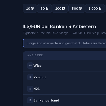
10 ₪
50 ₪
100 ₪
500 ₪
1.000 ₪
ILS/EUR bei Banken & Anbietern
Typische Kurse inklusive Marge — wie viel Euro Sie je Isr
Einige Anbieterwerte sind geschätzt. Details zur Ber
ANBIETER
Wise
W
Revolut
R
N26
N
Bankenverband
B