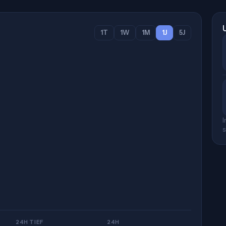
1T
1W
1M
1J
5J
I
s
24H TIEF
24H