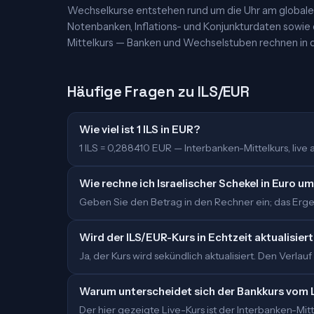
Wechselkurse entstehen rund um die Uhr am globalen
Notenbanken, Inflations- und Konjunkturdaten sowie
Mittelkurs — Banken und Wechselstuben rechnen in d
Häufige Fragen zu ILS/EUR
Wie viel ist 1 ILS in EUR?
1 ILS = 0,288410 EUR — Interbanken-Mittelkurs, live ak
Wie rechne ich Israelischer Schekel in Euro u
Geben Sie den Betrag in den Rechner ein; das Ergebn
Wird der ILS/EUR-Kurs in Echtzeit aktualisier
Ja, der Kurs wird sekündlich aktualisiert. Den Verlauf
Warum unterscheidet sich der Bankkurs vom 
Der hier gezeigte Live-Kurs ist der Interbanken-M