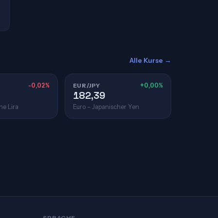
Alle Kurse →
-0,02%
EUR/JPY
+0,00%
182,39
he Lira
Euro – Japanischer Yen
SPRACHE