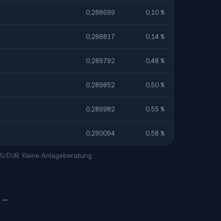
0,288699
0,10 %
0,288817
0,14 %
0,289792
0,48 %
0,289852
0,50 %
0,289982
0,55 %
0,290094
0,58 %
ILS/EUR. Keine Anlageberatung.
€ —