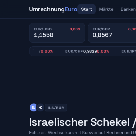
Umrechnung
Euro
Start
Märkte
Banken
0,00%
0,0
EUR/USD
EUR/GBP
1,1558
0,8567
0,8567
0,00%
0,9339
0,00%
182
EUR/GBP
EUR/CHF
EUR/JPY
₪
€
ILS/EUR
Israelischer Schekel 
Echtzeit-Wechselkurs mit Kursverlauf, Rechner und 