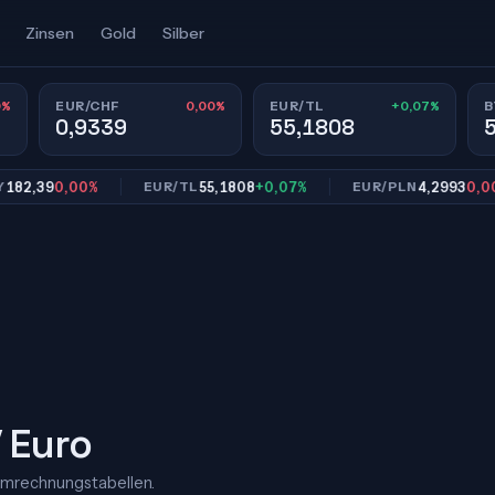
Zinsen
Gold
Silber
0%
0,00%
+0,07%
EUR/CHF
EUR/TL
B
0,9339
55,1808
,39
0,00%
55,1808
+0,07%
4,2993
0,00%
EUR/TL
EUR/PLN
/ Euro
Umrechnungstabellen.