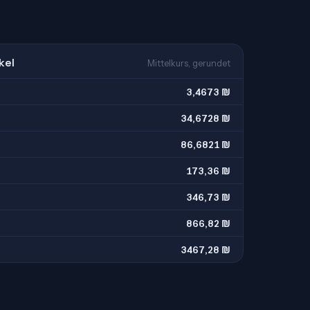
kel
Mittelkurs, gerundet
3,4673 ₪
34,6728 ₪
86,6821 ₪
173,36 ₪
346,73 ₪
866,82 ₪
3467,28 ₪