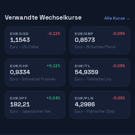
Verwandte Wechselkurse
Alle Kurse →
EUR/USD
-0,12%
EUR/GBP
-0,09%
1,1543
0,8573
Euro – US-Dollar
Euro – Britisches Pfund
EUR/CHF
+0,12%
EUR/TL
-0,09%
0,9334
54,9359
Euro – Schweizer Franken
Euro – Türkische Lira
EUR/JPY
+0,04%
EUR/PLN
-0,05%
182,21
4,2986
Euro – Japanischer Yen
Euro – Polnischer Zloty