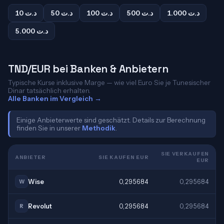
1.000 د.ت
500 د.ت
100 د.ت
50 د.ت
10 د.ت
5.000 د.ت
TND/EUR bei Banken & Anbietern
Typische Kurse inklusive Marge — wie viel Euro Sie je Tunesischer
Dinar tatsächlich erhalten.
Alle Banken im Vergleich →
Einige Anbieterwerte sind geschätzt. Details zur Berechnung
finden Sie in unserer
Methodik
.
SIE VERKAUFEN
ANBIETER
SIE KAUFEN EUR
EUR
Wise
0,295684
0,295684
W
Revolut
0,295684
0,295684
R