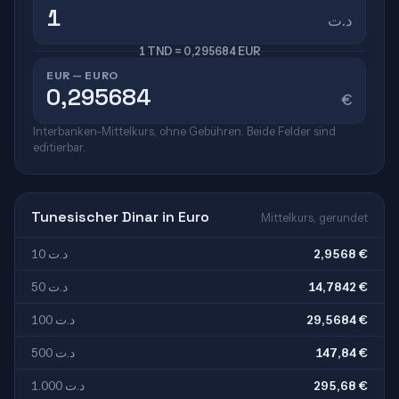
د.ت
1 TND = 0,295684 EUR
EUR — EURO
€
Interbanken-Mittelkurs, ohne Gebühren. Beide Felder sind
editierbar.
Tunesischer Dinar in Euro
Mittelkurs, gerundet
10 د.ت
2,9568 €
50 د.ت
14,7842 €
100 د.ت
29,5684 €
500 د.ت
147,84 €
1.000 د.ت
295,68 €