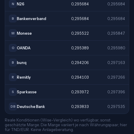
N26
0,295684
0,295684
N
Bankenverband
0,295684
0,295684
B
Monese
0,295522
0,295847
M
OANDA
0,295389
0,295980
O
bunq
0,294206
0,297163
B
Remitly
0,294103
0,297266
R
Sparkasse
0,293972
0,297396
S
Deutsche Bank
0,293833
0,297535
DB
Reale Konditionen (Wise-Vergleich) wo verfügbar, sonst
geschätzte Marge. Die Marge variiert je nach Währungspaar; hier
für TND/EUR. Keine Anlageberatung.