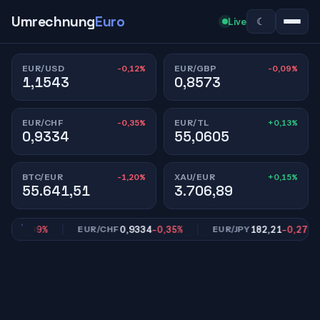
Umrechnung
Euro
☾
Live
-0,12%
-0,09%
EUR/USD
EUR/GBP
1,1543
0,8573
-0,35%
+0,13%
EUR/CHF
EUR/TL
0,9334
55,0605
-1,20%
+0,15%
BTC/EUR
XAU/EUR
55.641,51
3.706,89
3
-0,09%
0,9334
-0,35%
182,21
-0,27%
EUR/CHF
EUR/JPY