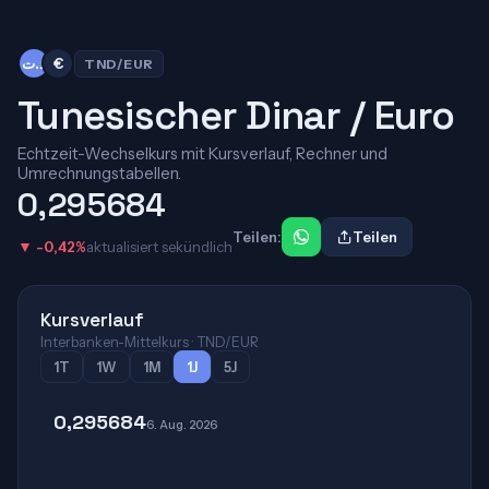
د.ت
€
TND/EUR
Tunesischer Dinar / Euro
Echtzeit-Wechselkurs mit Kursverlauf, Rechner und
Umrechnungstabellen.
0,295684
Teilen:
Teilen
▼ -0,42%
aktualisiert sekündlich
Kursverlauf
Interbanken-Mittelkurs · TND/EUR
1T
1W
1M
1J
5J
0,295684
6. Aug. 2026