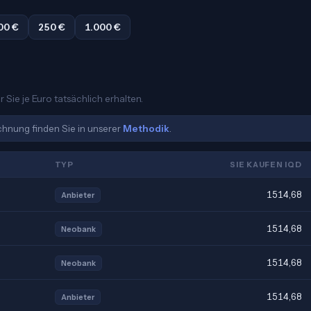
00 €
250 €
1.000 €
 Sie je Euro tatsächlich erhalten.
echnung finden Sie in unserer
Methodik
.
TYP
SIE KAUFEN IQD
1514,68
Anbieter
1514,68
Neobank
1514,68
Neobank
1514,68
Anbieter