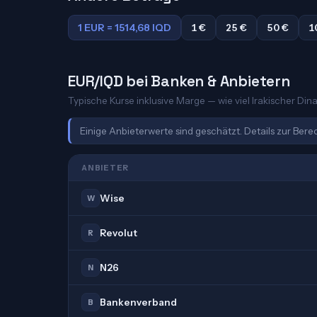
1 EUR = 1514,68 IQD
1 €
25 €
50 €
1
EUR/IQD bei Banken & Anbietern
Typische Kurse inklusive Marge — wie viel Irakischer Dinar
Einige Anbieterwerte sind geschätzt. Details zur Ber
ANBIETER
Wise
W
Revolut
R
N26
N
Bankenverband
B