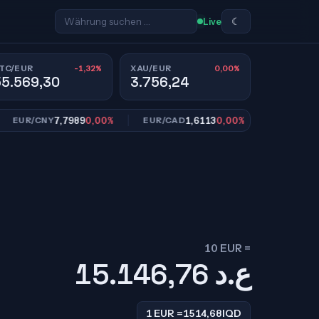
☾
Live
-1,32%
0,00%
TC/EUR
XAU/EUR
55.569,30
3.756,24
7,7989
0,00%
1,6113
0,00%
10,95
UR/CNY
EUR/CAD
EUR/SEK
10 EUR =
15.146,76
ع.د
1 EUR =
1514,68
IQD