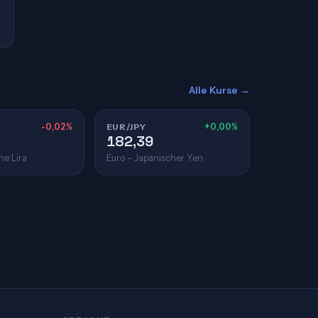
Alle Kurse →
-0,02%
EUR/JPY
+0,00%
182,39
he Lira
Euro – Japanischer Yen