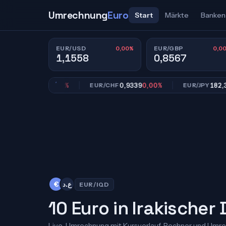
Umrechnung
Euro
Start
Märkte
Banken
0,00%
0,0
EUR/USD
EUR/GBP
1,1558
0,8567
0,8567
0,00%
0,9339
0,00%
182,39
0,
GBP
EUR/CHF
EUR/JPY
€
ع.د
EUR/IQD
10 Euro in Irakischer 