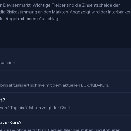
 Devisenmarkt. Wichtige Treiber sind die Zinsentscheide der
 die Risikostimmung an den Märkten. Angezeigt wird der Interbanke
er Regel mit einem Aufschlag.
ualisiert.
is aktualisiert sich live mit dem aktuellen EUR/IQD-Kurs.
rt?
 von 1 Tag bis 5 Jahren zeigt der Chart.
Live-Kurs?
ittelkurs — ohne Aufschlag. Banken, Wechselstuben und Anbieter