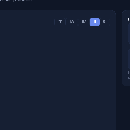
chnungstabellen.
1T
1W
1M
1J
5J
I
s