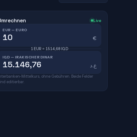
Umrechnen
Live
EUR — EURO
€
1 EUR = 1514,68 IQD
IQD — IRAKISCHER DINAR
ع.د
nterbanken-Mittelkurs, ohne Gebühren. Beide Felder
ind editierbar.