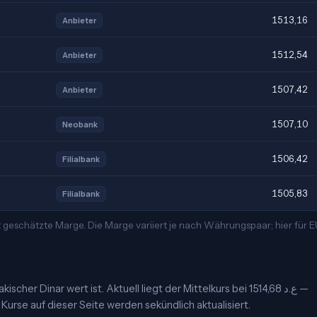
1513,16
Anbieter
1512,54
Anbieter
1507,42
Anbieter
1507,10
Neobank
1506,42
Filialbank
1505,83
Filialbank
 geschätzte Marge. Die Marge variiert je nach Währungspaar; hier für 
cher Dinar wert ist. Aktuell liegt der Mittelkurs bei 1514,68 ع.د —
Kurse auf dieser Seite werden sekündlich aktualisiert.