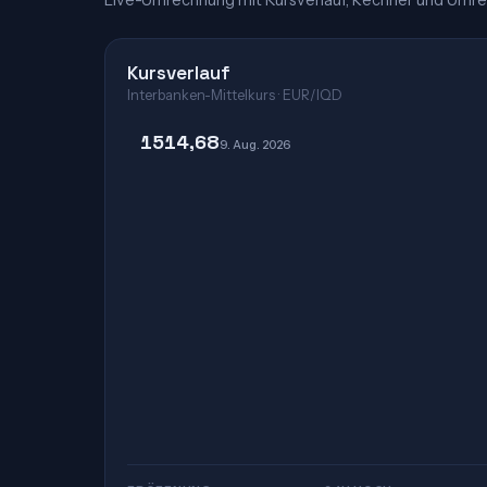
Live-Umrechnung mit Kursverlauf, Rechner und Umre
Kursverlauf
Interbanken-Mittelkurs · EUR/IQD
1514,68
9. Aug. 2026