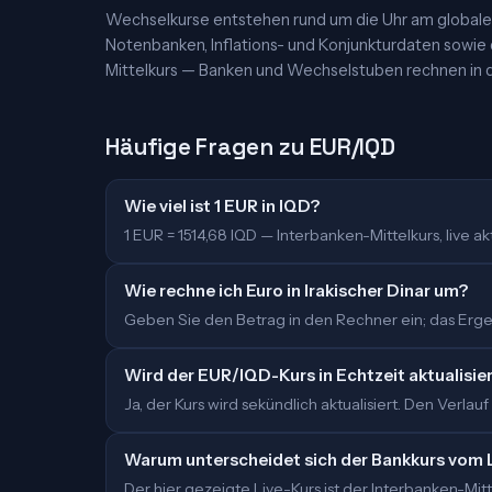
Wechselkurse entstehen rund um die Uhr am globalen
Notenbanken, Inflations- und Konjunkturdaten sowie
Mittelkurs — Banken und Wechselstuben rechnen in d
Häufige Fragen zu EUR/IQD
Wie viel ist 1 EUR in IQD?
1 EUR = 1514,68 IQD — Interbanken-Mittelkurs, live akt
Wie rechne ich Euro in Irakischer Dinar um?
Geben Sie den Betrag in den Rechner ein; das Ergebn
Wird der EUR/IQD-Kurs in Echtzeit aktualisie
Ja, der Kurs wird sekündlich aktualisiert. Den Verlauf
Warum unterscheidet sich der Bankkurs vom 
Der hier gezeigte Live-Kurs ist der Interbanken-M