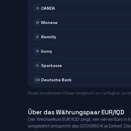
OANDA
O
Monese
M
Remitly
R
bunq
B
Sparkasse
S
Deutsche Bank
DB
Reale Konditionen (Wise-Vergleich) wo verfügbar, sonst
Über das Währungspaar EUR/IQD
Der Wechselkurs EUR/IQD zeigt, wie viel ein Euro in Irakis
umgekehrt entspricht das 0,000660 € je Einheit. Die 