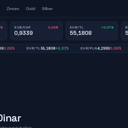
Zinsen
Gold
Silber
0%
0,00%
+0,07%
EUR/CHF
EUR/TL
B
0,9339
55,1808
00%
55,1808
+0,07%
4,2993
0,00%
EUR/TL
EUR/PLN
E
Dinar