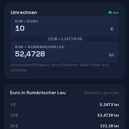
Umrechnen
Live
EUR — EURO
€
1 EUR = 5,2473 RON
RON — RUMÄNISCHER LEU
lei
Interbanken-Mittelkurs, ohne Gebühren. Beide Felder sind
editierbar.
Euro in Rumänischer Leu
Mittelkurs, gerundet
1 €
5,2473 lei
10 €
52,4728 lei
25 €
131,18 lei