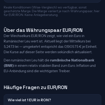
Reale Konditionen (Wise-Vergleich) wo verfügbar, sonst
geschätzte Marge. Die Marge variiert je nach Währungspaar; hier
für EUR/RON. Keine Anlageberatung.
Über das Währungspaar EUR/RON
Der Wechselkurs EUR/RON zeigt, wie viel ein Euro in
Rumänischer Leu wert ist. Aktuell liegt der Mittelkurs bei
5,2473 lei — umgekehrt entspricht das 0,190575 € je Einheit.
Die Kurse auf dieser Seite werden sekündlich aktualisiert.
Den rumänischen Leu hält die
rumänische Nationalbank
(BNR)
in einem relativ stabilen Band zum Euro. Inflation und
EU-Anbindung sind die wichtigsten Treiber.
Häufige Fragen zu EUR/RON
Wie viel ist 1 EUR in RON?