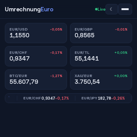
Umrechnung
Euro
☾
Live
-0,05%
-0,01%
EUR/USD
EUR/GBP
1,1550
0,8565
-0,17%
+0,05%
EUR/CHF
EUR/TL
0,9347
55,1441
-1,27%
+0,00%
BTC/EUR
XAU/EUR
55.607,79
3.750,54
01%
0,9347
-0,17%
182,78
-0,26%
EUR/CHF
EUR/JPY
EU