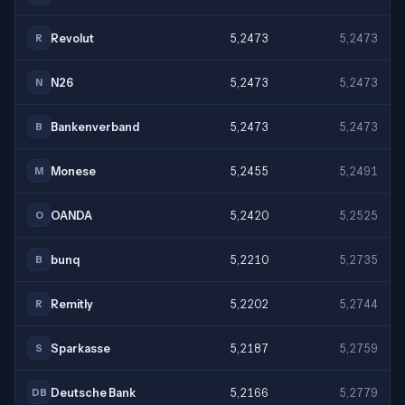
Revolut
5,2473
5,2473
R
N26
5,2473
5,2473
N
Bankenverband
5,2473
5,2473
B
Monese
5,2455
5,2491
M
OANDA
5,2420
5,2525
O
bunq
5,2210
5,2735
B
Remitly
5,2202
5,2744
R
Sparkasse
5,2187
5,2759
S
Deutsche Bank
5,2166
5,2779
DB