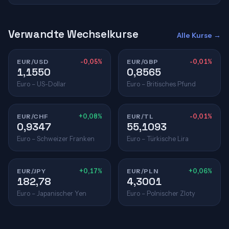
Verwandte Wechselkurse
Alle Kurse →
EUR/USD
-0,05%
EUR/GBP
-0,01%
1,1550
0,8565
Euro – US-Dollar
Euro – Britisches Pfund
EUR/CHF
+0,08%
EUR/TL
-0,01%
0,9347
55,1093
Euro – Schweizer Franken
Euro – Türkische Lira
EUR/JPY
+0,17%
EUR/PLN
+0,06%
182,78
4,3001
Euro – Japanischer Yen
Euro – Polnischer Zloty