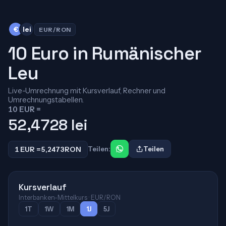
€
lei
EUR/RON
10 Euro in Rumänischer
Leu
Live-Umrechnung mit Kursverlauf, Rechner und
Umrechnungstabellen.
10 EUR =
52,4728
lei
1 EUR =
5,2473
RON
Teilen:
Teilen
Kursverlauf
Interbanken-Mittelkurs · EUR/RON
1T
1W
1M
1J
5J