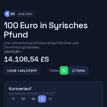
€
£S
EUR/SYP
100 Euro in Syrisches
Pfund
Live-Umrechnung mit Kursverlauf, Rechner und
Umrechnungstabellen.
100 EUR =
14.106,54
£S
1 EUR =
141,07
SYP
Teilen:
Teilen
Kursverlauf
Interbanken-Mittelkurs · EUR/SYP
1T
1W
1M
1J
5J