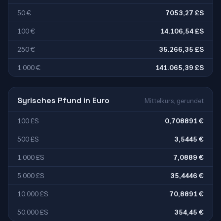
50 €
7053,27 £S
100 €
14.106,54 £S
250 €
35.266,35 £S
1.000 €
141.065,39 £S
Syrisches Pfund in Euro
Mittelkurs, gerundet
100 £S
0,708891 €
500 £S
3,5445 €
1.000 £S
7,0889 €
5.000 £S
35,4446 €
10.000 £S
70,8891 €
50.000 £S
354,45 €