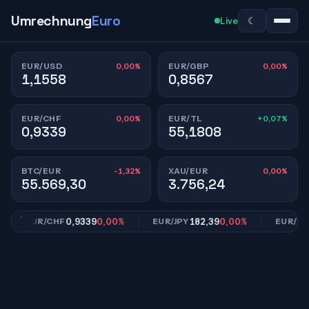
Umrechnung
Euro
☾
Live
0,00%
0,00%
EUR/USD
EUR/GBP
1,1558
0,8567
0,00%
+0,07%
EUR/CHF
EUR/TL
0,9339
55,1808
-1,32%
0,00%
BTC/EUR
XAU/EUR
55.569,30
3.756,24
0,9339
0,00%
182,39
0,00%
55
EUR/CHF
EUR/JPY
EUR/TL