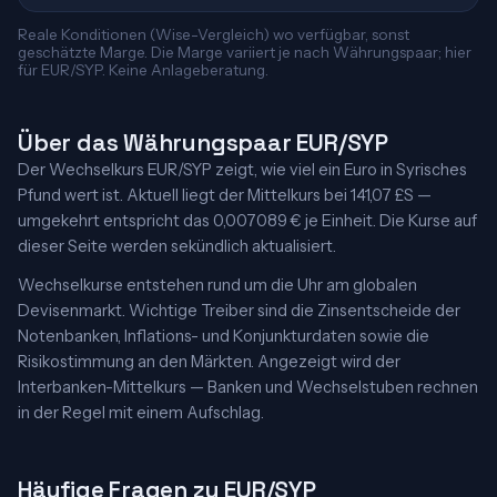
Reale Konditionen (Wise-Vergleich) wo verfügbar, sonst
geschätzte Marge. Die Marge variiert je nach Währungspaar; hier
für EUR/SYP. Keine Anlageberatung.
Über das Währungspaar EUR/SYP
Der Wechselkurs EUR/SYP zeigt, wie viel ein Euro in Syrisches
Pfund wert ist. Aktuell liegt der Mittelkurs bei 141,07 £S —
umgekehrt entspricht das 0,007089 € je Einheit. Die Kurse auf
dieser Seite werden sekündlich aktualisiert.
Wechselkurse entstehen rund um die Uhr am globalen
Devisenmarkt. Wichtige Treiber sind die Zinsentscheide der
Notenbanken, Inflations- und Konjunkturdaten sowie die
Risikostimmung an den Märkten. Angezeigt wird der
Interbanken-Mittelkurs — Banken und Wechselstuben rechnen
in der Regel mit einem Aufschlag.
Häufige Fragen zu EUR/SYP