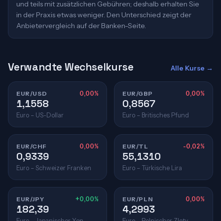
und teils mit zusätzlichen Gebühren; deshalb erhalten Sie
in der Praxis etwas weniger. Den Unterschied zeigt der
Anbietervergleich auf der Banken-Seite.
Verwandte Wechselkurse
Alle Kurse →
EUR/USD
0,00%
EUR/GBP
0,00%
1,1558
0,8567
Euro – US-Dollar
Euro – Britisches Pfund
EUR/CHF
0,00%
EUR/TL
-0,02%
0,9339
55,1310
Euro – Schweizer Franken
Euro – Türkische Lira
EUR/JPY
+0,00%
EUR/PLN
0,00%
182,39
4,2993
Euro – Japanischer Yen
Euro – Polnischer Zloty