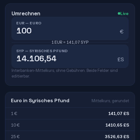
Umrechnen
Live
EUR — EURO
€
1 EUR = 141,07 SYP
SYP — SYRISCHES PFUND
£S
Interbanken-Mittelkurs, ohne Gebühren. Beide Felder sind
editierbar.
Euro in Syrisches Pfund
Mittelkurs, gerundet
1 €
141,07 £S
10 €
1410,65 £S
25 €
3526,63 £S