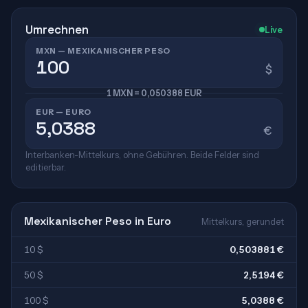
Umrechnen
Live
MXN — MEXIKANISCHER PESO
$
1 MXN = 0,050388 EUR
EUR — EURO
€
Interbanken-Mittelkurs, ohne Gebühren. Beide Felder sind
editierbar.
Mexikanischer Peso in Euro
Mittelkurs, gerundet
10 $
0,503881 €
50 $
2,5194 €
100 $
5,0388 €