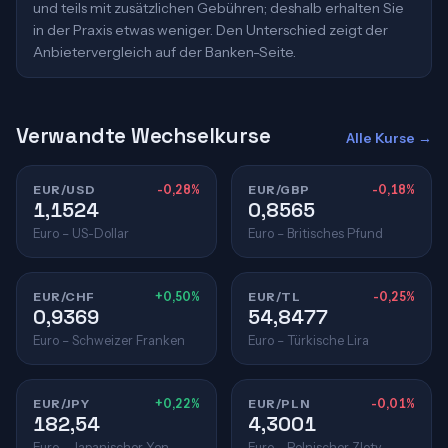
und teils mit zusätzlichen Gebühren; deshalb erhalten Sie
in der Praxis etwas weniger. Den Unterschied zeigt der
Anbietervergleich auf der Banken-Seite.
Verwandte Wechselkurse
Alle Kurse →
EUR/USD
-0,28%
EUR/GBP
-0,18%
1,1524
0,8565
Euro – US-Dollar
Euro – Britisches Pfund
EUR/CHF
+0,50%
EUR/TL
-0,25%
0,9369
54,8477
Euro – Schweizer Franken
Euro – Türkische Lira
EUR/JPY
+0,22%
EUR/PLN
-0,01%
182,54
4,3001
Euro – Japanischer Yen
Euro – Polnischer Zloty