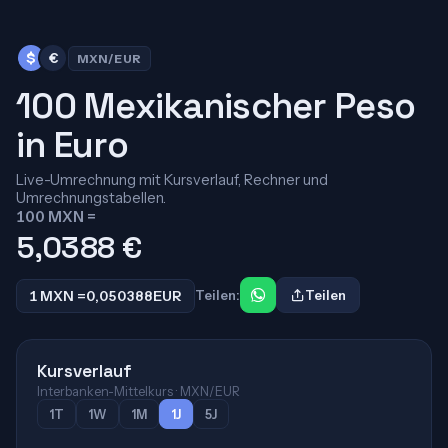
$
€
MXN/EUR
100 Mexikanischer Peso
in Euro
Live-Umrechnung mit Kursverlauf, Rechner und
Umrechnungstabellen.
100 MXN =
5,0388
€
1 MXN =
0,050388
EUR
Teilen:
Teilen
Kursverlauf
Interbanken-Mittelkurs · MXN/EUR
1T
1W
1M
1J
5J