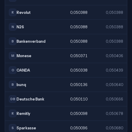
Revolut
0,050388
0,050388
R
N26
0,050388
0,050388
N
Bankenverband
0,050388
0,050388
B
Monese
0,050371
0,050406
M
OANDA
0,050338
0,050439
O
bunq
0,050136
0,050640
B
Deutsche Bank
0,050110
0,050666
DB
Remitly
0,050098
0,050678
R
Sparkasse
0,050096
0,050680
S