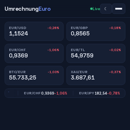
Umrechnung
Euro
☾
Live
-0,28%
-0,18%
EUR/USD
EUR/GBP
1,1524
0,8565
-1,06%
-0,02%
EUR/CHF
EUR/TL
0,9369
54,9759
-1,03%
-0,37%
BTC/EUR
XAU/EUR
55.733,25
3.687,61
,18%
0,9369
-1,06%
182,54
-0,78%
EUR/CHF
EUR/JPY
E