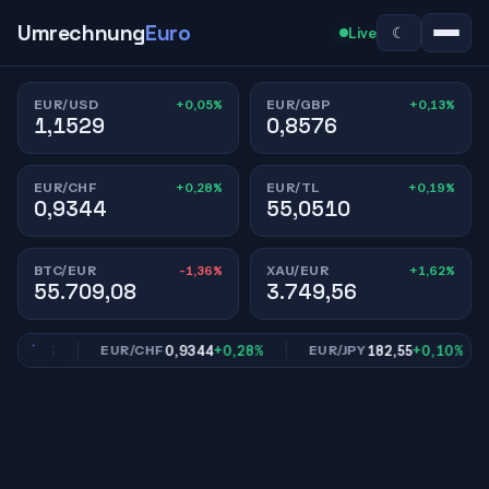
Umrechnung
Euro
☾
Live
+0,05%
+0,13%
EUR/USD
EUR/GBP
1,1529
0,8576
+0,28%
+0,19%
EUR/CHF
EUR/TL
0,9344
55,0510
-1,36%
+1,62%
BTC/EUR
XAU/EUR
55.709,08
3.749,56
0,13%
0,9344
+0,28%
182,55
+0,10%
EUR/CHF
EUR/JPY