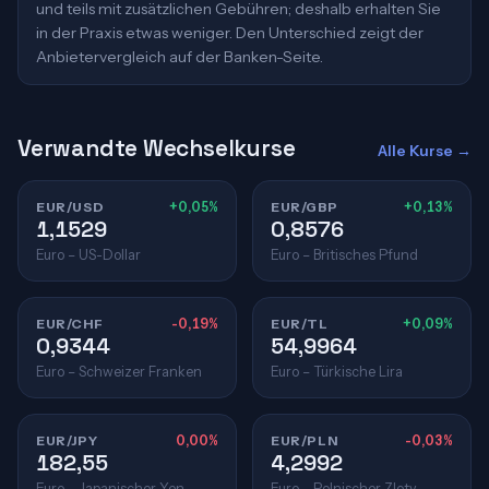
und teils mit zusätzlichen Gebühren; deshalb erhalten Sie
in der Praxis etwas weniger. Den Unterschied zeigt der
Anbietervergleich auf der Banken-Seite.
Verwandte Wechselkurse
Alle Kurse →
EUR/USD
+0,05%
EUR/GBP
+0,13%
1,1529
0,8576
Euro – US-Dollar
Euro – Britisches Pfund
EUR/CHF
-0,19%
EUR/TL
+0,09%
0,9344
54,9964
Euro – Schweizer Franken
Euro – Türkische Lira
EUR/JPY
0,00%
EUR/PLN
-0,03%
182,55
4,2992
Euro – Japanischer Yen
Euro – Polnischer Zloty