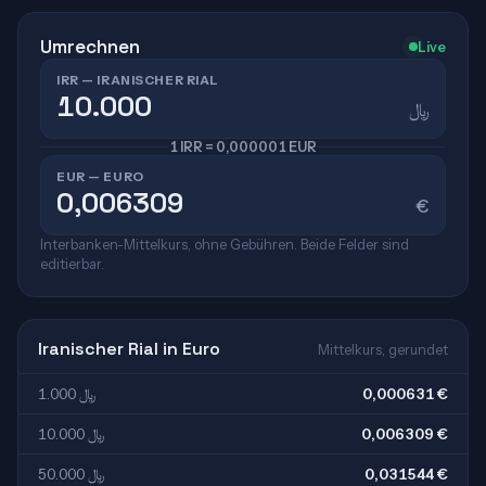
Umrechnen
Live
IRR — IRANISCHER RIAL
﷼
1 IRR = 0,000001 EUR
EUR — EURO
€
Interbanken-Mittelkurs, ohne Gebühren. Beide Felder sind
editierbar.
Iranischer Rial in Euro
Mittelkurs, gerundet
1.000 ﷼
0,000631 €
10.000 ﷼
0,006309 €
50.000 ﷼
0,031544 €