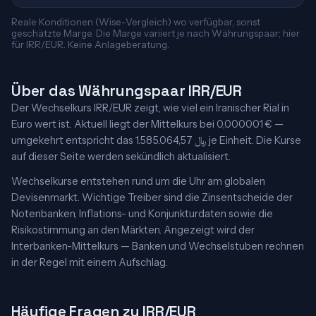
Reale Konditionen (Wise-Vergleich) wo verfügbar, sonst
geschätzte Marge. Die Marge variiert je nach Währungspaar; hier
für IRR/EUR. Keine Anlageberatung.
Über das Währungspaar IRR/EUR
Der Wechselkurs IRR/EUR zeigt, wie viel ein Iranischer Rial in
Euro wert ist. Aktuell liegt der Mittelkurs bei 0,000001 € —
umgekehrt entspricht das 1.585.064,57 ﷼ je Einheit. Die Kurse
auf dieser Seite werden sekündlich aktualisiert.
Wechselkurse entstehen rund um die Uhr am globalen
Devisenmarkt. Wichtige Treiber sind die Zinsentscheide der
Notenbanken, Inflations- und Konjunkturdaten sowie die
Risikostimmung an den Märkten. Angezeigt wird der
Interbanken-Mittelkurs — Banken und Wechselstuben rechnen
in der Regel mit einem Aufschlag.
Häufige Fragen zu IRR/EUR