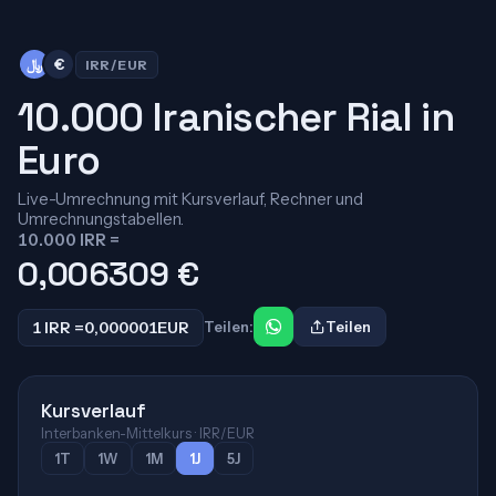
﷼
€
IRR/EUR
10.000 Iranischer Rial in
Euro
Live-Umrechnung mit Kursverlauf, Rechner und
Umrechnungstabellen.
10.000 IRR =
0,006309
€
1 IRR =
0,000001
EUR
Teilen:
Teilen
Kursverlauf
Interbanken-Mittelkurs · IRR/EUR
1T
1W
1M
1J
5J