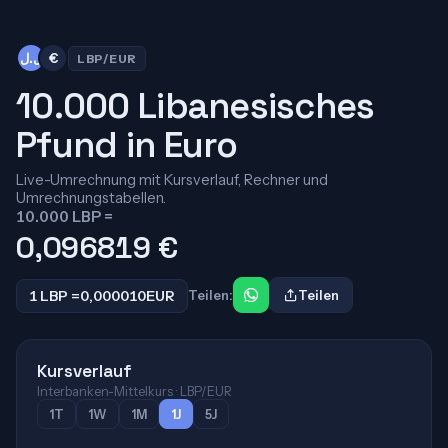
ل.ل
€
LBP/EUR
10.000 Libanesisches
Pfund in Euro
Live-Umrechnung mit Kursverlauf, Rechner und
Umrechnungstabellen.
10.000 LBP =
0,096819
€
1 LBP =
0,000010
EUR
Teilen:
Teilen
Kursverlauf
Interbanken-Mittelkurs · LBP/EUR
1T
1W
1M
1J
5J