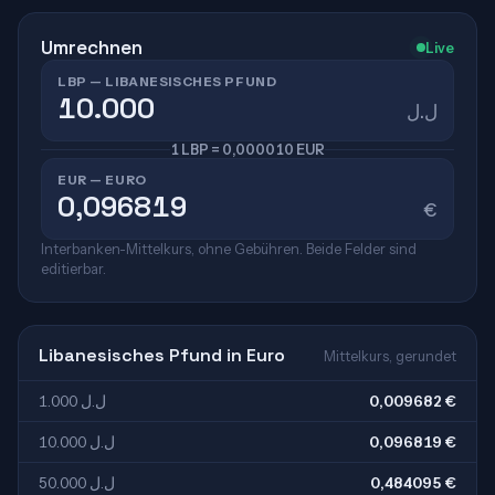
Umrechnen
Live
LBP — LIBANESISCHES PFUND
ل.ل
1 LBP = 0,000010 EUR
EUR — EURO
€
Interbanken-Mittelkurs, ohne Gebühren. Beide Felder sind
editierbar.
Libanesisches Pfund in Euro
Mittelkurs, gerundet
1.000 ل.ل
0,009682 €
10.000 ل.ل
0,096819 €
50.000 ل.ل
0,484095 €