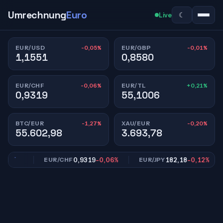
Umrechnung
Euro
☾
Live
-0,05%
-0,01%
EUR/USD
EUR/GBP
1,1551
0,8580
-0,06%
+0,21%
EUR/CHF
EUR/TL
0,9319
55,1006
-1,27%
-0,20%
BTC/EUR
XAU/EUR
55.602,98
3.693,78
,01%
0,9319
-0,06%
182,18
-0,12%
EUR/CHF
EUR/JPY