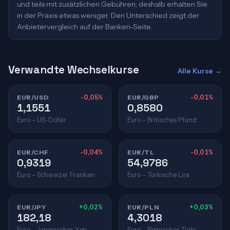
und teils mit zusätzlichen Gebühren; deshalb erhalten Sie
in der Praxis etwas weniger. Den Unterschied zeigt der
Anbietervergleich auf der Banken-Seite.
Verwandte Wechselkurse
Alle Kurse →
EUR/USD
-0,05%
EUR/GBP
-0,01%
1,1551
0,8580
Euro – US-Dollar
Euro – Britisches Pfund
EUR/CHF
-0,04%
EUR/TL
-0,01%
0,9319
54,9786
Euro – Schweizer Franken
Euro – Türkische Lira
EUR/JPY
+0,02%
EUR/PLN
+0,03%
182,18
4,3018
Euro – Japanischer Yen
Euro – Polnischer Zloty