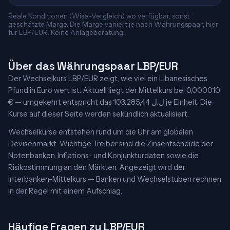
Reale Konditionen (Wise-Vergleich) wo verfügbar, sonst
geschätzte Marge. Die Marge variiert je nach Währungspaar; hier
für LBP/EUR. Keine Anlageberatung.
Über das Währungspaar LBP/EUR
Der Wechselkurs LBP/EUR zeigt, wie viel ein Libanesisches
Pfund in Euro wert ist. Aktuell liegt der Mittelkurs bei 0,000010
€ — umgekehrt entspricht das 103.285,44 ل.ل je Einheit. Die
Kurse auf dieser Seite werden sekündlich aktualisiert.
Wechselkurse entstehen rund um die Uhr am globalen
Devisenmarkt. Wichtige Treiber sind die Zinsentscheide der
Notenbanken, Inflations- und Konjunkturdaten sowie die
Risikostimmung an den Märkten. Angezeigt wird der
Interbanken-Mittelkurs — Banken und Wechselstuben rechnen
in der Regel mit einem Aufschlag.
Häufige Fragen zu LBP/EUR